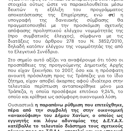
στοιχεία ούτως ώστε να παρακολουθείται μέσω
δεικτών η εξέλιξη του προγράμματος
αποκατάστασης της Επιχείρησης, ενώ
στ
) η
υπογραφή της δανειακής σύμβασης θα
πραγματοποιηθεί με την προσκόμιση σχετικής
απόφασης προληπτικού ελέγχου νομιμότητάς της
(προ συμβατικός έλεγχος), σύμφωνα με τις
διατάξεις του άρθρου 278 του Ν. 3852/2010,
δηλαδή κατόπιν ελέγχου της νομιμότητάς της από
το Ελεγκτικό Συνέδριο.
Στο σημείο αυτό αξίζει να αναφέρουμε ότι τόσο οι
προσπάθειες της προηγούμενης Δημοτικής Αρχής
που είχαν ξεκινήσει το 2007, όσο και η πρόσφατη
ανοικτή πρόσκληση προς τις Τράπεζες για το ίδιο
ζήτημα, είχαν αποβεί άκαρπες αφού ιδιαίτερα στην
τελευταία περίπτωση ανταποκρίθηκε μόνο μια
Τράπεζα, η οποία προσέφερε επιτόκιο 9,24%, το
οποίο και κρίθηκε ως ασύμφορη οικονομικά λύση.
Ουσιαστικά
η παραπάνω ρύθμιση που επιτεύχθηκε,
πέρα από την συμβολή της στην οικονομική
«ανακούφιση» του Δήμου Χανίων,
ο οποίος ως
εγγυητής
και λόγω αδυναμίας της Δ.Ε.Υ.Α.Χ.
κατέβαλλε το τελευταίο διάστημα
τους σχετικούς