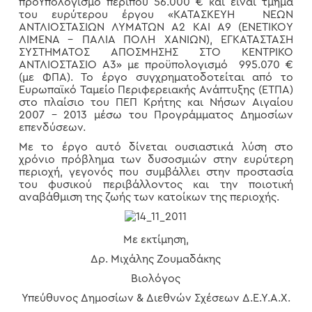
προΥπολογισμό περίπου 56.000 € και είναι τμήμα
του ευρύτερου έργου «ΚΑΤΑΣΚΕΥΗ ΝΕΩΝ
ΑΝΤΛΙΟΣΤΑΣΙΩΝ ΛΥΜΑΤΩΝ Α2 ΚΑΙ Α9 (ΕΝΕΤΙΚΟΥ
ΛΙΜΕΝΑ – ΠΑΛΙΑ ΠΟΛΗ ΧΑΝΙΩΝ), ΕΓΚΑΤΑΣΤΑΣΗ
ΣΥΣΤΗΜΑΤΟΣ ΑΠΟΣΜΗΣΗΣ ΣΤΟ ΚΕΝΤΡΙΚΟ
ΑΝΤΛΙΟΣΤΑΣΙΟ Α3» με προϋπολογισμό 995.070 €
(με ΦΠΑ). Το έργο συγχρηματοδοτείται από το
Ευρωπαϊκό Ταμείο Περιφερειακής Ανάπτυξης (ΕΤΠΑ)
στο πλαίσιο του ΠΕΠ Κρήτης και Νήσων Αιγαίου
2007 – 2013 μέσω του Προγράμματος Δημοσίων
επενδύσεων.
Με το έργο αυτό δίνεται ουσιαστικά λύση στο
χρόνιο πρόβλημα των δυσοσμιών στην ευρύτερη
περιοχή, γεγονός που συμβάλλει στην προστασία
του φυσικού περιβάλλοντος και την ποιοτική
αναβάθμιση της ζωής των κατοίκων της περιοχής.
Με εκτίμηση,
Δρ. Μιχάλης Ζουμαδάκης
Βιολόγος
Υπεύθυνος Δημοσίων & Διεθνών Σχέσεων Δ.Ε.Υ.Α.Χ.