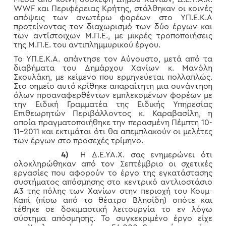
WWF και Περιφέρειας Κρήτης, στάλθηκαν οι κοινές
απόψεις των ανωτέρω φορέων στο ΥΠ.Ε.Κ.Α
προτείνοντας τον διαχωρισμό των δύο έργων και
των αντίστοιχων Μ.Π.Ε., με μικρές τροποποιήσεις
της Μ.Π.Ε. του αντιπλημμυρικού έργου.
Το ΥΠ.Ε.Κ.Α. απάντησε τον Αύγουστο, μετά από τα
διαβήματα του Δημάρχου Χανίων κ. Μανόλη
Σκουλάκη, με κείμενο που ερμηνεύεται πολλαπλώς.
Στο σημείο αυτό κρίθηκε απαραίτητη μια συνάντηση
όλων προαναφερθέντων εμπλεκομένων φορέων με
την Ειδική Γραμματέα της Ειδικής Υπηρεσίας
Επιθεωρητών Περιβάλλοντος κ. Καραβασίλη, η
οποία πραγματοποιήθηκε την περασμένη Πέμπτη 10-
11-2011 και εκτιμάται ότι θα απεμπλακούν οι μελέτες
των έργων στο προσεχές τρίμηνο.
4)
Η Δ.Ε.ΥΑ.Χ. σας ενημερώνει ότι
ολοκληρώθηκαν από τον Σεπτέμβριο οι σχετικές
εργασίες που αφορούν το έργο της εγκατάστασης
συστήματος απόσμησης στο κεντρικό αντλιοστάσιο
Α3 της πόλης των Χανίων στην περιοχή του Κουμ-
Καπί (πίσω από το θέατρο Βλησίδη) οπότε και
τέθηκε σε δοκιμαστική λειτουργία το εν λόγω
σύστημα απόσμησης. Το συγκεκριμένο έργο είχε