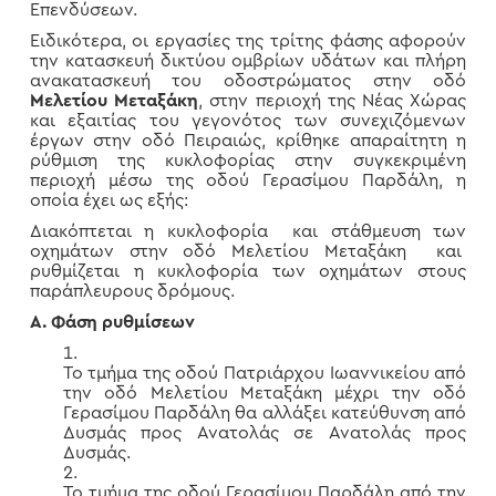
Επενδύσεων.
Ειδικότερα, οι εργασίες της τρίτης φάσης αφορούν
την κατασκευή δικτύου ομβρίων υδάτων και πλήρη
ανακατασκευή του οδοστρώματος στην οδό
Μελετίου Μεταξάκη
, στην περιοχή της Νέας Χώρας
και εξαιτίας του γεγονότος των συνεχιζόμενων
έργων στην οδό Πειραιώς, κρίθηκε απαραίτητη η
ρύθμιση της κυκλοφορίας στην συγκεκριμένη
περιοχή μέσω της οδού Γερασίμου Παρδάλη, η
οποία έχει ως εξής:
Διακόπτεται η κυκλοφορία και στάθμευση των
οχημάτων στην οδό Μελετίου Μεταξάκη και
ρυθμίζεται η κυκλοφορία των οχημάτων στους
παράπλευρους δρόμους.
Α. Φάση ρυθμίσεων
Το τμήμα της οδού Πατριάρχου Ιωαννικείου από
την οδό Μελετίου Μεταξάκη μέχρι την οδό
Γερασίμου Παρδάλη θα αλλάξει κατεύθυνση από
Δυσμάς προς Ανατολάς σε Ανατολάς προς
Δυσμάς.
Το τμήμα της οδού Γερασίμου Παρδάλη από την