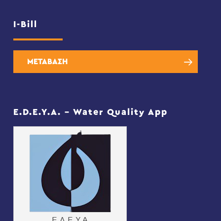
I-Bill
ΜΕΤΑΒΑΣΗ
E.D.E.Y.A. – Water Quality App