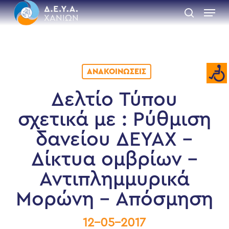
Skip
Menu
to
search
main
Close
content
Menu
ΑΝΑΚΟΙΝΏΣΕΙΣ
Δελτίο Τύπου
σχετικά με : Ρύθμιση
δανείου ΔΕΥΑΧ –
Δίκτυα ομβρίων –
Αντιπλημμυρικά
Μορώνη – Απόσμηση
12-05-2017