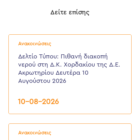
Δείτε επίσης
Δελτίο
Τύπου:
Ανακοινώσεις
Πιθανή
διακοπή
Δελτίο Τύπου: Πιθανή διακοπή
νερού
νερού στη Δ.Κ. Χορδακίου της Δ.Ε.
στη
Δ.Κ.
Ακρωτηρίου Δευτέρα 10
Χορδακίου
Αυγούστου 2026
της
Δ.Ε.
Ακρωτηρίου
Δευτέρα
10-08-2026
10
Αυγούστου
2026
Δελτίο
Τύπου:
Ανακοινώσεις
Διακοπή