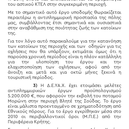
του αστικού ΚΤΕΛ στην συγκεκριμένη περιοχή.
Με το σημαντικό αυτό έργο υποδομής θωρακίζεται
περαιτέρω η αντιπλημμυρική προστασία της πόλης
μας, συμβάλλοντας έτσι σημαντικά και ουσιαστικά
στην αναβάθμιση της ποιότητας ζωής των κατοίκων
της.
Για τον λόγο αυτό παρακαλούμε για την κατανόηση
των κατοίκων της περιοχής και των οδηγών για τις
οχλήσεις που θα υπάρξουν, εκτιμάται όμως ότι η
παρούσα χρονική περίοδος είναι η πλέον κατάλληλη
για την υλοποίηση του έργου και την
ελαχιστοποίηση των οχλήσεων, αφού από την
άνοιξη και μετά και για οκτώ μήνες ξεκινά η
τουριστική περίοδος.
3)
Η Δ.Ε.ΥΑ.Χ. έχει ετοιμάσει μελέτες
αντιπλημμυρικών έργων προϋπολογισμού
5.200.000 €, που αφορούν την εκβολή του ποταμού
Μορώνη στην περιοχή Βλητέ της Σούδας. Το έργο
είναι μάλιστα προενταγμένο σε χρηματοδότηση από
Εθνικούς πόρους. Για το έργο εγκρίθηκαν μέσα στο
2010 οι περιβαλλοντικοί όροι (Μ.Π.Ε.) από την
Περιφέρεια Κρήτης.