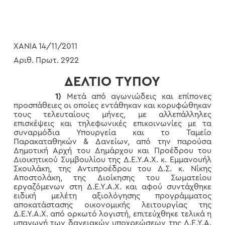
ΧΑΝΙΑ 14/11/2011
Αριθ. Πρωτ. 2922
ΔΕΛΤΙΟ ΤΥΠΟΥ
1)
Μετά από αγωνιώδεις και επίπονες
προσπάθειες οι οποίες εντάθηκαν και κορυφώθηκαν
τους τελευταίους μήνες, με αλλεπάλληλες
επισκέψεις και τηλεφωνικές επικοινωνίες με τα
συναρμόδια Υπουργεία και το Ταμείο
Παρακαταθηκών & Δανείων, από την παρούσα
Δημοτική Αρχή του Δημάρχου και Προέδρου του
Διοικητικού Συμβουλίου της Δ.Ε.Υ.Α.Χ. κ. Εμμανουήλ
Σκουλάκη, της Αντιπροέδρου του Δ.Σ. κ. Νίκης
Αποστολάκη, της Διοίκησης του Σωματείου
εργαζόμενων στη Δ.Ε.Υ.Α.Χ. και αφού συντάχθηκε
ειδική μελέτη αξιολόγησης προγράμματος
αποκατάστασης οικονομικής λειτουργίας της
Δ.Ε.Υ.Α.Χ. από ορκωτό λογιστή, επιτεύχθηκε τελικά η
υπαγωγή των δανειακών υποχρεώσεων της Δ.Ε.Υ.Α.