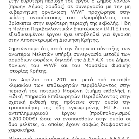
Στην ευρύτερη περιοχή του έργου ο Δήμος Χανίων
(πρώην Δήμος Σούδας) σε συνεργασία με την μη
κυβερνητική οργάνωση WWF προχώρησε στην
μελέτη ανασύστασης του αλμυρόβαλτου, που
βρίσκεται στην ευρύτερη περιοχή της εκβολής. Ήδη
η Μελέτη Περιβαλλοντικών Επιπτώσεων (Μ.Π.Ε.) του
εξειδικευμένου έργου έχει υποβληθεί για έγκριση
στην Αποκεντρωμένη Διοίκηση Κρήτης.
Σημειώνουμε ότι, κατά την διάρκεια σύνταξης των
ανωτέρω Μελετών υπήρξε συνεργασία μεταξύ των
αρμόδιων φορέων, δηλαδή της Δ.Ε.Υ.Α.Χ. του Δήμου
Χανίων, του WWF και του Μουσείου Φυσικής
Ιστορίας Κρήτης.
Τον Απρίλιο του 2011 και μετά από αυτοψία
κλιμακίου των επιθεωρητών περιβάλλοντος στην
περιοχή του ποταμού Μορώνη (τμήμα εκβολής), η
Ειδική Υπηρεσία Επιθεωρητών Περιβάλλοντος στην
σχετική έκθεσή της, πρότεινε στην ουσία την
τροποποίηση της ήδη εγκεκριμένης Μ.Π.Ε. του
αντιπλημμυρικού έργου (προϋπολογισμού
5.200.000€) ώστε να ενοποιηθούν στην ουσία οι
δύο μελέτες, οι οποίες έχουν σαφώς διαφορετικό
χαρακτήρα.
Μέσα από κοινή σύσκεψη Δήμου Χανίων, Δ.Ε.Υ.Α.Χ.