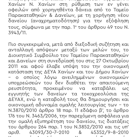
Χανίων Ν. Χανίων στη ρύθμιση των εν γένει
οφειλών από χορηγηθέντα δάνεια από το Ταμείο
Παρακαταθηκών & Δανείων, με τη χορήγηση νέου
δανείου (αναχρηματοδότηση) για την εξόφληση
τους, σύμφωνα με την παρ. 1
του άρθρου 49 του Ν.
α
3943/11.
Πιο συγκεκριμένα, μετά από διεξοδική συζήτηση και
ανταλλαγή απόψεων μεταξύ των μελών του, το
Διοικητικό Συμβούλιο του Ταμείου Παρακαταθηκών
και Δανείων στη συνεδρίασή του στις 27 Οκτωβρίου
2011 και αφού έλαβε υπόψη του την οικονομική
κατάσταση της ΔΕΥΑ Χανίων και του Δήμου Χανίων
– ο οποίος λόγω ανειλημμένων οικονομικών
υποχρεώσεών του δεν διαθέτει την απαιτούμενη
ρευστότητα, προκειμένου να καταβάλει ως
εγγυητής των δανείων τα τοκοχρεολύσια της
ΔΕΥΑΧ, ενώ η καταβολή τους θα δημιουργήσει και
οικονομική αδυναμία ομαλής λειτουργίας των – το
Ν.3870/2010 άρθρο 18 παρ. 11 εδάφιο β’, το άρθρο
176 του Ν. 3463/2006, την παρεχόμενη ασφάλεια για
την ομαλή εξυπηρέτηση του δανείου, τις διατάξεις
του άρθρου 264 παρ. 1 του Ν.3852/2010 και τις υπ’
αριθ. 43093/30-7-2010 & 45352/9-8-2010