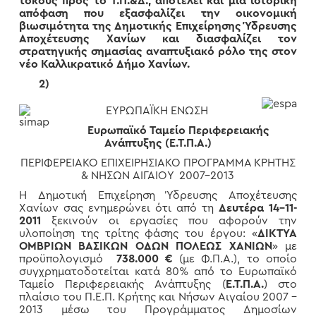
τόκους προς το Τ.Π.&Δ., αποτελεί και μια ιστορική
απόφαση
που εξασφαλίζει την οικονομική
βιωσιμότητα της Δημοτικής Επιχείρησης Ύδρευσης
Αποχέτευσης Χανίων και διασφαλίζει τον
στρατηγικής σημασίας αναπτυξιακό ρόλο της στον
νέο Καλλικρατικό Δήμο Χανίων.
2)
ΕΥΡΩΠΑΪΚΗ ΕΝΩΣΗ
Ευρωπαϊκό Ταμείο Περιφερειακής
Ανάπτυξης (Ε.Τ.Π.Α.)
ΠΕΡΙΦΕΡΕΙΑΚΟ ΕΠΙΧΕΙΡΗΣΙΑΚΟ ΠΡΟΓΡΑΜΜΑ ΚΡΗΤΗΣ
& ΝΗΣΩΝ ΑΙΓΑΙΟΥ 2007-2013
Η Δημοτική Επιχείρηση Ύδρευσης Αποχέτευσης
Χανίων σας ενημερώνει ότι από τη
Δευτέρα 14-11-
2011
ξεκινούν οι εργασίες που αφορούν την
υλοποίηση της τρίτης φάσης του έργου: «
ΔΙΚΤΥΑ
ΟΜΒΡΙΩΝ ΒΑΣΙΚΩΝ ΟΔΩΝ ΠΟΛΕΩΣ ΧΑΝΙΩΝ
» με
προϋπολογισμό
738.000 €
(με Φ.Π.Α.), το οποίο
συγχρηματοδοτείται κατά 80% από το Ευρωπαϊκό
Ταμείο Περιφερειακής Ανάπτυξης (
Ε.Τ.Π.Α.
) στο
πλαίσιο του Π.Ε.Π. Κρήτης και Νήσων Αιγαίου 2007 –
2013 μέσω του Προγράμματος Δημοσίων