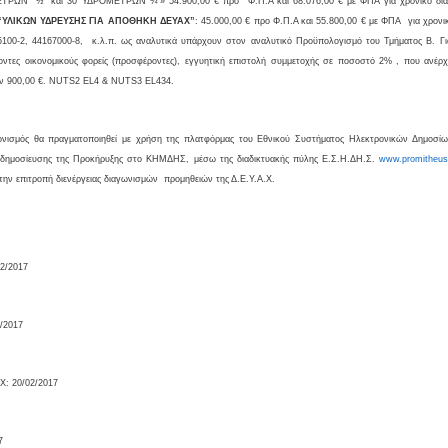
ΩΝ ½” και 30 ΥΔΡΟΜΕΤΡΩΝ ¾’» 54.900,00 € προ Φ.Π.Α και 68.076,00 € με ΦΠΑ για χρονικό διάσ
 “ΥΛΙΚΩΝ ΥΔΡΕΥΣΗΣ ΓΙΑ ΑΠΟΘΗΚΗ ΔΕΥΑΧ”
: 45.000,00 € προ Φ.Π.Α και 55.800,00 € με ΦΠΑ για χρον
5100-2, 44167000-8, κ.λ.π. ως αναλυτικά υπάρχουν στον αναλυτικό Προϋπολογισμό του Τμήματος Β. Γι
χοντες οικονομικούς φορείς (προσφέροντες), εγγυητική επιστολή συμμετοχής σε ποσοστό 2% , που ανέ
ν 900,00 €.
NUTS
2
EL
4 &
NUTS
3
EL
434.
ωνισμός θα πραγματοποιηθεί με χρήση της πλατφόρμας του Εθνικού Συστήματος Ηλεκτρονικών Δημοσίω
α δημοσίευσης της Προκήρυξης στο ΚΗΜΔΗΣ, μέσω της διαδικτυακής πύλης Ε.Σ.Η.ΔΗ.Σ.
www
.
promitheu
 την επιτροπή διενέργειας διαγωνισμών προμηθειών της Δ.Ε.Υ.Α.Χ.
2/2017
/2017
: 20/02/2017
7