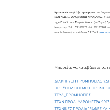
Ημερομηνία υποβολής προσφορών
του διαγωνισ
ΗΜΕΡΟΜΗΝΙΑ ΑΠΟΣΦΡΑΓΙΣΗΣ ΠΡΟΣΦΟΡΩΝ:
21/03
της Δ.Ε.Υ.Α.Χ., στις Μουρνιές Χανίων,
(για Τεχνική 
Μαυρογένης, Τ
ηλ.: 2821036278, Φαξ: 2821036289,
e
–
στην διαδικτυακή ιστοσελίδα της Δ.Ε.Υ.Α.Χ.
www
.
deya
Μπορείτε να κατεβάσετε τα τε
ΔΙΑΚΗΡΥΞΗ ΠΡΟΜΗΘΕΙΑΣ ΥΔ
ΠΡΟΫΠΟΛΟΓΙΣΜΟΣ ΠΡΟΜΗΘΕΙ
ΤΕΥΔ_ΠΡΟΜΗΘΕΙΕΣ
ΤΕΧΝ.ΠΡΟΔ. ΥΔΡΟΜΕΤΡΑ 2017
ΤΕΧΝΙΚΕΣ ΠΡΟΔΙΑΓΡΑΦΕΣ ΥΛΙ