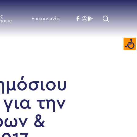
ές
search
facebook
flickr
behance
Επικοινωνία
ήσεις
ημόσιου
για την
ρων &