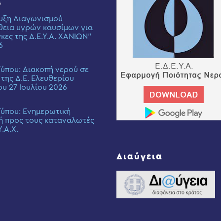
6
υξη Διαγωνισμού
εια υγρών καυσίμων για
γκες της Δ.Ε.Υ.Α. ΧΑΝΙΩΝ”
6
Τύπου: Διακοπή νερού σε
 της Δ.Ε. Ελευθερίου
ου 27 Ιουλίου 2026
Τύπου: Eνημερωτική
ή προς τους καταναλωτές
Υ.Α.Χ.
Διαύγεια