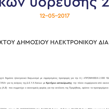
ικών ύδρευσης 2
12-05-2017
ΧΤΟΥ ΔΗΜΟΣΙΟΥ ΗΛΕΚΤΡΟΝΙΚΟΥ ΔΙ
οιχτό δημόσιο ηλεκτρονικό διαγωνισμό με σφραγισμένες προσφορές για την Α.) «ΠΡΟΜΗΘΕΙΑ 2.0
 για τις ανάγκες της Δ.Ε.Υ.Α Χανίων με
Κριτήριο κατακύρωσης
: την πλέον συμφέρουσα από οικονο
ς (Α,Β) που συμμετέχει ο οικονομικός φορέας
για την εκτέλεση της Προμήθειας,
εφόσον τα προσφερόμενα