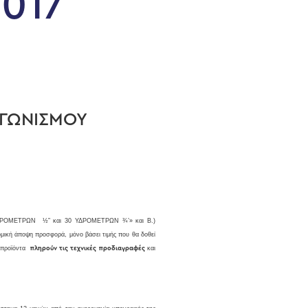
017
ΑΓΩΝΙΣΜΟΥ
00 ΥΔΡΟΜΕΤΡΩΝ ½” και 30 ΥΔΡΟΜΕΤΡΩΝ ¾’» και Β.)
μική άποψη προσφορά, μόνο βάσει τιμής
που θα δοθεί
 προϊόντα
πληρούν τις τεχνικές προδιαγραφές
και