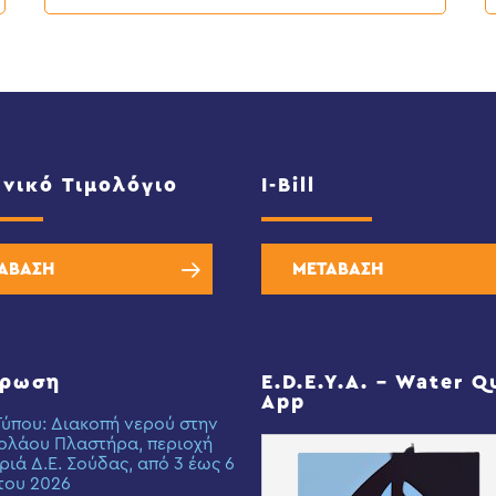
νικό Τιμολόγιο
I-Bill
ΑΒΑΣΗ
ΜΕΤΑΒΑΣΗ
έρωση
E.D.E.Y.A. – Water Q
App
Τύπου: Διακοπή νερού στην
ολάου Πλαστήρα, περιοχή
ριά Δ.Ε. Σούδας, από 3 έως 6
του 2026