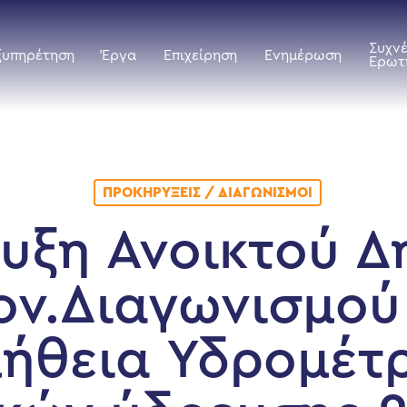
Συχν
ξυπηρέτηση
Έργα
Επιχείρηση
Ενημέρωση
Ερωτ
ΠΡΟΚΗΡΎΞΕΙΣ / ΔΙΑΓΩΝΙΣΜΟΊ
υξη Ανοικτού Δ
ον.Διαγωνισμού 
ήθεια Υδρομέτ