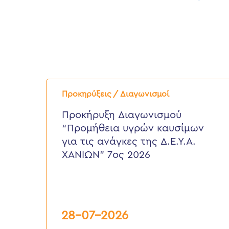
Προκήρυξη
Διαγωνισμού
Προκηρύξεις / Διαγωνισμοί
“Προμήθεια
υγρών
Προκήρυξη Διαγωνισμού
καυσίμων
“Προμήθεια υγρών καυσίμων
για
τις
για τις ανάγκες της Δ.Ε.Υ.Α.
ανάγκες
ΧΑΝΙΩΝ” 7ος 2026
της
Δ.Ε.Υ.Α.
ΧΑΝΙΩΝ”
7ος
2026
28-07-2026