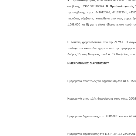
Α. Προϋπολογισμός «
ΠΡΟΜΗΘΕΙΑ 2.000 ΥΔΡΟΜΕΤΡ
σύμβασης.
CPV
38411000-9.
Β. Προϋπολογισμός
της σύμβασης.
c
.
p
.
v
. 44161200-8, 44163230-1, 4431
παρούσας σύμβασης, κατατίθεται από τους συμμετέ
1.098,00€ και Β) για τα υλικά ύδρευσης στο ποσό τω
Η δαπάνη χρηματοδοτείται από την ΔΕΥΑΧ. Ο διαγ
τουλάχιστον είκοσι δύο ημερών από την ημερομηνί
Λαύρας 15, στις Μουρνιές του Δ.Δ. Ελ.Βενιζέλου, από
ΗΜΕΡΟΜΗΝΙΕΣ ΔΙΑΓΩΝΙΣΜΟΥ
Ημερομηνία αποστολής για δημοσίευση στο ΦΕΚ: 15/0
Ημερομηνία αποστολής δημοσίευσης στον τύπο: 20/02
Ημερομηνία δημοσίευσης στο ΚΗΜΔΗΣ και
site
ΔΕΥΑΧ
Ημερομηνία δημοσίευσης στο Ε.Σ.Η.ΔΗ.Σ.: 22/02/201