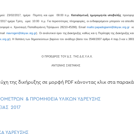
μού: 23/02/2017, ημέρα Πέμπτη και ώρα 09:00 π.μ.
Καταληκτική ημερομηνία υποβολής
προσφορώ
/2017 ημέρα Τρίτη, ώρα: 10:00 π.μ. Για περισσότερες πληροφορίες, οι ενδιαφερόμενοι μπορούν να απευθύ
Προσφορά κ. Χρυσαυγή Παπαδογιάννη Τηλέφωνο 28210-45266).
Email
mailto
:
papadogianni
@
deyax
.
org
.
gr
κ
mail
mavrogen
@
deyax
.
org
.
gr
)
. Οι αναλυτικοί όροι της Διακήρυξης καθώς και η Περίληψη της Διακήρυξης
x
.
org
.
gr
). Η δαπάνη των δημοσιεύσεων βαρύνει τον ανάδοχο βάσει του 3548/2007 άρθρο 4 παρ.3 και ν.380
Ο ΠΡΟΕΔΡΟΣ ΤΟΥ Δ.Σ. ΤΗΣ Δ.Ε.Υ.Α.Χ.
ΑΝΤΩΝΗΣ ΣΧΕΤΑΚΗΣ
ύχη της δικήρυξης σε μορφή PDF κάνοντας κλικ στα παρακάτ
ΡΟΜΕΤΡΩΝ & ΠΡΟΜΗΘΕΙΑ ΥΛΙΚΩΝ ΥΔΡΕΥΣΗΣ
ΑΣ 2017
ΚΑ ΥΔΡΕΥΣΗΣ