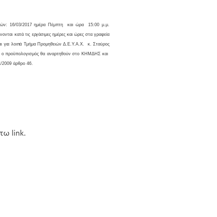
ν: 16/03/2017 ημέρα Πέμπτη και ώρα 15:00 μ.μ.
νονται κατά τις
εργάσιμες ημέρες και ώρες στα γραφεία
αι για λοιπά
Τμήμα Προμηθειών Δ.Ε.Υ.Α.Χ.
κ. Σταύρος
 και ο προϋπολογισμός θα αναρτηθούν στο ΚΗΜΔΗΣ και
1/2009 άρθρο 46.
ω link.