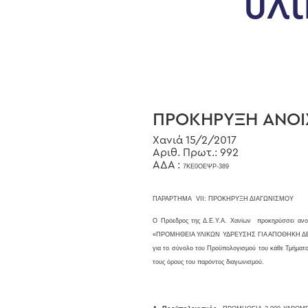
υλ
ΠΡΟΚΗΡΥΞΗ ΑΝΟΙ
Χανιά 15/2/2017
Hit enter to search or ESC to close
Αριθ. Πρωτ.: 992
ΑΔΑ :
7ΚΕ0ΟΕΨΡ-389
ΠΑΡΑΡΤΗΜΑ
VII
: ΠΡΟΚΗΡΥΞΗ ΔΙΑΓΩΝΙΣΜΟΥ
Ο Πρόεδρος της Δ.Ε.Υ.Α. Χανίων προκηρύσσει αν
«ΠΡΟΜΗΘΕΙΑ ΥΛΙΚΩΝ ΥΔΡΕΥΣΗΣ ΓΙΑ ΑΠΟΘΗΚΗ ΔΕΥΑΧ»
για το σύνολο του Προϋπολογισμού
του κάθε Τμήματο
τους όρους του παρόντος διαγωνισμού.