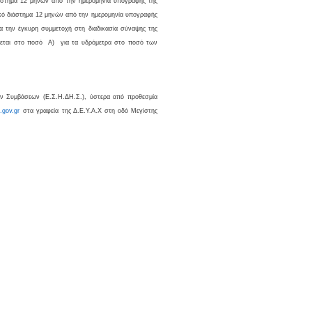
τημα 12 μηνών από την ημερομηνία υπογραφής της
ικό διάστημα 12 μηνών από την ημερομηνία υπογραφής
α την έγκυρη συμμετοχή στη διαδικασία σύναψης της
ρχεται στο ποσό Α) για τα υδρόμετρα στο ποσό των
ν Συμβάσεων (Ε.Σ.Η.ΔΗ.Σ.), ύστερα από προθεσμία
s
.
gov
.
gr
στα γραφεία της Δ.Ε.Υ.Α.Χ στη οδό Μεγίστης