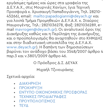
εργάσιμες ημέρες και ώρες στα γραφεία της
Δ.Ε.Υ.Α.Χ., στις Μουρνιές Χανίων, (για Τεχνική
Προσφορά κ. Χρυσαυγή Παπαδογιάννη, Τηλ. 28210-
45266),
email
:
mailto
:
papadogianni
@
deyach
.
gr
και
για λοιπά Τμήμα Προμηθειών Δ.Ε.Υ.Α.Χ. κ. Σταύρος
Μαυρογένης, Τηλ.: 2821036278, Φαξ: 2821036289,
e
–
mail
mavrogen
@
deyach
.
gr
). Οι αναλυτικοί όροι της
Διακήρυξης καθώς και η Περίληψη της Διακήρυξης,
και ο προϋπολογισμός θα αναρτηθούν στο ΚΗΜΔΗΣ
και στην διαδικτυακή ιστοσελίδα της Δ.Ε.Υ.Α.Χ.
www
.
deyach
.
gr
). Η δαπάνη των δημοσιεύσεων
βαρύνει τον ανάδοχο βάσει του 3548/2007 άρθρο 4
παρ.3 και ν.3801/2009 άρθρο 46.
Ο Πρόεδρος Δ.Σ. ΔΕΥΑΧ
Μιχαήλ Τζινευράκης
Σχετικά αρχεία:
ΔΙΑΚΗΡΗΞΗ
ΠΡΟΚΗΡΥΞΗ
ΕΝΤΥΠΟ ΟΙΚΟΝΟΜΙΚΗΣ ΠΡΟΣΦΟΡΑΣ
ΤΕΧΝΙΚΕΣ ΠΡΟΔΙΑΓΡΑΦΕΣ
ΠΡΟΥΠΟΛΟΓΙΣΜΟΣ
ΤΕΥΔ