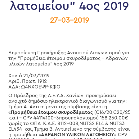
λατομείου” 4ος 2019
27-03-2019
Δημοσίευση Προκήρυξης Ανοικτού Διαγωνισμού για
την “Προμήθεια έτοιμου σκυροδέματος – Αδρανών
υλικών λατομείου” 4ος 2019
Χανιά 21/03/2019
Αριθ. Πρωτ. 1912
ΑΔΑ: Ω4ΝΧΟΕΨΡ-ΚΦΟ
Ο Πρόεδρος της Δ.Ε.Υ.Α. Χανίων προκηρύσσει
ανοιχτό δημόσιο ηλεκτρονικό διαγωνισμό για την:
Τμήμα Α. Αντικείμενο της σύμβασης είναι η
«
Προμήθεια έτοιμου σκυροδέματος
(
C
16/20,
C
20/25
κ.α.) –
CPV
44114100-3προϋπολογισμού 158.250,00€
χωρίς το ΦΠΑ Κ.Α.Ε. 8112-008,
NUTS
2
EL
4 &
NUTS
3
EL
434 και, Τμήμα Β. Αντικείμενο της σύμβασης είναι
η προμήθεια «
ΑΔΡΑΝΩΝ ΥΛΙΚΩΝ ΛΑΤΟΜΕΙΟΥ
»
CPV