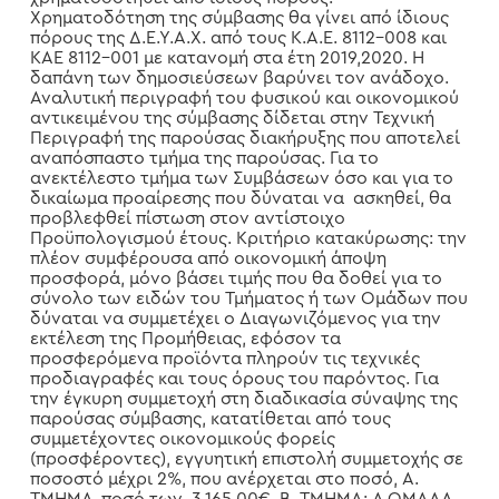
Χρηματοδότηση της σύμβασης θα γίνει από ίδιους
πόρους της Δ.Ε.Υ.Α.Χ. από τους Κ.Α.Ε. 8112-008 και
ΚΑΕ 8112-001 με κατανομή στα έτη 2019,2020. Η
δαπάνη των δημοσιεύσεων βαρύνει τον ανάδοχο.
Αναλυτική περιγραφή του φυσικού και οικονομικού
αντικειμένου της σύμβασης δίδεται στην Τεχνική
Περιγραφή της παρούσας διακήρυξης που αποτελεί
αναπόσπαστο τμήμα της παρούσας. Για το
ανεκτέλεστο τμήμα των Συμβάσεων όσο και για το
δικαίωμα προαίρεσης που δύναται να ασκηθεί, θα
προβλεφθεί πίστωση στον αντίστοιχο
Προϋπολογισμού έτους. Κριτήριο κατακύρωσης: την
πλέον συμφέρουσα από οικονομική άποψη
προσφορά, μόνο βάσει τιμής που θα δοθεί για το
σύνολο των ειδών του Τμήματος ή των Ομάδων που
δύναται να συμμετέχει ο Διαγωνιζόμενος για την
εκτέλεση της Προμήθειας, εφόσον τα
προσφερόμενα προϊόντα πληρούν τις τεχνικές
προδιαγραφές και τους όρους του παρόντος. Για
την έγκυρη συμμετοχή στη διαδικασία σύναψης της
παρούσας σύμβασης, κατατίθεται από τους
συμμετέχοντες οικονομικούς φορείς
(προσφέροντες), εγγυητική επιστολή συμμετοχής σε
ποσοστό μέχρι 2%, που ανέρχεται στο ποσό, Α.