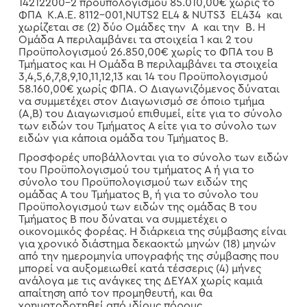
14212200-2 προϋπολογισμού 85.010,00€ χωρίς το
ΦΠΑ Κ.Α.Ε. 8112-001,
NUTS
2
EL
4 &
NUTS
3
EL
434 και
χωρίζεται σε (2) δύο Ομάδες την Α και την Β. Η
Ομάδα Α περιλαμβάνει τα στοιχεία 1 και 2 του
Προϋπολογισμού 26.850,00€ χωρίς το ΦΠΑ του Β
Τμήματος και Η Ομάδα Β περιλαμβάνει τα στοιχεία
3,4,5,6,7,8,9,10,11,12,13 και 14 του Προϋπολογισμού
58.160,00€ χωρίς ΦΠΑ. Ο Διαγωνιζόμενος δύναται
να συμμετέχει στον Διαγωνισμό σε όποιο τμήμα
(Α,Β) του Διαγωνισμού επιθυμεί, είτε για το σύνολο
των ειδών του Τμήματος Α είτε για το σύνολο των
ειδών για κάποια ομάδα του Τμήματος Β.
Προσφορές υποβάλλονται για το σύνολο των ειδών
του Προϋπολογισμού του τμήματος Α ή για το
σύνολο του Προϋπολογισμού των ειδών της
ομάδας Α του Τμήματος Β, ή για το σύνολο του
Προϋπολογισμού των ειδών της ομάδας Β του
Τμήματος Β που δύναται να συμμετέχει ο
οικονομικός φορέας. Η διάρκεια της σύμβασης είναι
για χρονικό διάστημα δεκαοκτώ μηνών (18) μηνών
από την ημερομηνία υπογραφής της σύμβασης που
μπορεί να αυξομειωθεί κατά τέσσερις (4) μήνες
ανάλογα με τις ανάγκες της ΔΕΥΑΧ χωρίς καμιά
απαίτηση από τον προμηθευτή, και θα
χρηματοδοτηθεί από ιδίους πόρους.