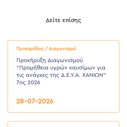
Δείτε επίσης
Προκήρυξη
Διαγωνισμού
Προκηρύξεις / Διαγωνισμοί
“Προμήθεια
υγρών
Προκήρυξη Διαγωνισμού
καυσίμων
“Προμήθεια υγρών καυσίμων για
για
τις
τις ανάγκες της Δ.Ε.Υ.Α. ΧΑΝΙΩΝ”
ανάγκες
7ος 2026
της
Δ.Ε.Υ.Α.
ΧΑΝΙΩΝ”
7ος
28-07-2026
2026
ΠΡΟΚΗΡΥΞΗ