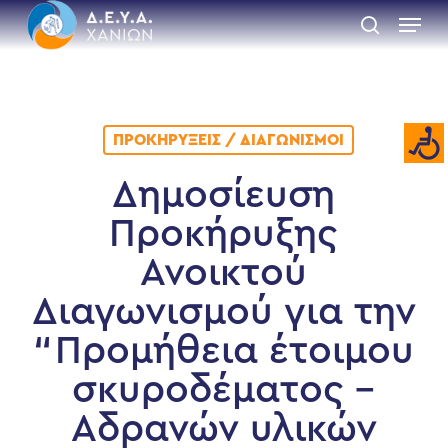
Skip
Menu
to
search
main
Close
content
Menu
ΠΡΟΚΗΡΎΞΕΙΣ / ΔΙΑΓΩΝΙΣΜΟΊ
Δημοσίευση
Προκήρυξης
Ανοικτού
Διαγωνισμού για την
“Προμήθεια έτοιμου
σκυροδέματος –
Αδρανών υλικών