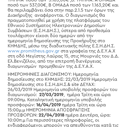
ΤΜΗΜΑ ποσό των 3.165,00€ ,Β. ΤΜΗΜΑ: Α ΟΜΑΔΑ
ποσό των 537,00€, Β ΟΜΑΔΑ ποσό των 1.163,20€ και
θα περιλαμβάνει όσα στην παρ.2.1.5 των όρων της
Διακήρυξης αναφέρονται. Ο διαγωνισμός θα
πραγματοποιηθεί με χρήση της πλατφόρμας του
Εθνικού Συστήματος Ηλεκτρονικών Δημοσίων
Συμβάσεων (Ε.Σ.Η.ΔΗ.Σ.), ύστερα από προθεσμία
τουλάχιστον είκοσι δύο ημερών από την
ημερομηνία δημοσίευσης της Προκήρυξης στο
ΚΗΜΔΗΣ, μέσω της διαδικτυακής πύλης Ε.Σ.Η.ΔΗ.Σ.
www
.
promitheus
.
gov
.
gr
στα γραφεία της Δ.Ε.Υ.Α.Χ
στη οδό Μεγίστης Λαύρας 15, στις Μουρνιές του Δ.Δ.
Ελ.Βενιζέλου, από την επιτροπή διενέργειας
διαγωνισμών προμηθειών της Δ.Ε.Υ.Α.Χ.
ΗΜΕΡΟΜΗΝΙΕΣ ΔΙΑΓΩΝΙΣΜΟΥ: Ημερομηνία
δημοσίευσης στο ΚΗΜΔΗΣ: 22/03/2019 Ημερομηνία
δημοσίευσης στο Ε.Σ.Η.ΔΗ.Σ.&
site
ΔΕΥΑΧ:
26/03/2019 Ημερομηνία υποβολής προσφορών του
διαγωνισμού:
27/03/2019
, ημέρα Τρίτη και ώρα
09:00πμ. Καταληκτική ημερομηνία υποβολής
προσφορών:
16/04/2019
ημέρα Τρίτη και ώρα
15:00μ.μ ΗΜΕΡΟΜΗΝΙΑ ΑΠΟΣΦΡΑΓΙΣΗΣ
ΠΡΟΣΦΟΡΩΝ:
22/04/2018
ημέρα Δευτέρα, ώρα:
10:00π.μ Για περισσότερες πληροφορίες, οι
ενδιαφερόμενοι μπορούν να απευθύνονται κατά τις