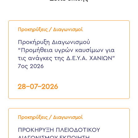
Προκήρυξη
Διαγωνισμού
Προκηρύξεις / Διαγωνισμοί
“Προμήθεια
υγρών
Προκήρυξη Διαγωνισμού
καυσίμων
“Προμήθεια υγρών καυσίμων για
για
τις
τις ανάγκες της Δ.Ε.Υ.Α. ΧΑΝΙΩΝ”
ανάγκες
7ος 2026
της
Δ.Ε.Υ.Α.
ΧΑΝΙΩΝ”
7ος
28-07-2026
2026
ΠΡΟΚΗΡΥΞΗ
ΠΛΕΙΟΔΟΤΙΚΟΥ
Προκηρύξεις / Διαγωνισμοί
ΔΙΑΓΩΝΙΣΜΟΥ
ΕΚΠΟΙΗΣΗ
ΠΡΟΚΗΡΥΞΗ ΠΛΕΙΟΔΟΤΙΚΟΥ
ΑΧΡΗΣΤΩΝ