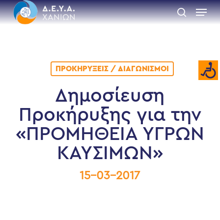
Skip
Menu
to
search
main
Close
content
Menu
ΠΡΟΚΗΡΎΞΕΙΣ / ΔΙΑΓΩΝΙΣΜΟΊ
Δημοσίευση
Προκήρυξης για την
«ΠΡΟΜΗΘΕΙΑ ΥΓΡΩΝ
ΚΑΥΣΙΜΩΝ»
15-03-2017