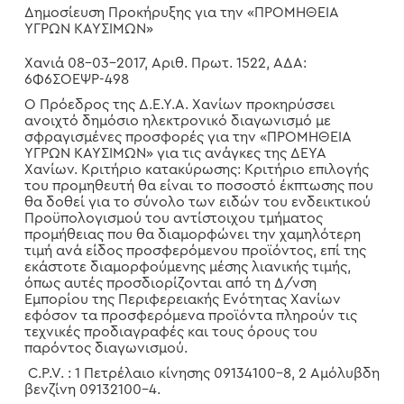
Δημοσίευση Προκήρυξης για την «ΠΡΟΜΗΘΕΙΑ
ΥΓΡΩΝ ΚΑΥΣΙΜΩΝ»
Χανιά 08-03-2017, Αριθ. Πρωτ. 1522, ΑΔΑ:
6Φ6ΣΟΕΨΡ-498
Ο Πρόεδρος της Δ.Ε.Υ.Α. Χανίων προκηρύσσει
ανοιχτό δημόσιο ηλεκτρονικό διαγωνισμό με
σφραγισμένες προσφορές για την «ΠΡΟΜΗΘΕΙΑ
ΥΓΡΩΝ ΚΑΥΣΙΜΩΝ» για τις ανάγκες της ΔΕΥΑ
Χανίων. Κριτήριο κατακύρωσης: Κριτήριο επιλογής
του προμηθευτή θα είναι το ποσοστό έκπτωσης που
θα δοθεί για το σύνολο των ειδών του ενδεικτικού
Προϋπολογισμού του αντίστοιχου τμήματος
προμήθειας που θα διαμορφώνει την χαμηλότερη
τιμή ανά είδος προσφερόμενου προϊόντος, επί της
εκάστοτε διαμορφούμενης μέσης λιανικής τιμής,
όπως αυτές προσδιορίζονται από τη Δ/νση
Εμπορίου της Περιφερειακής Ενότητας Χανίων
εφόσον τα προσφερόμενα προϊόντα πληρούν τις
τεχνικές προδιαγραφές και τους όρους του
παρόντος διαγωνισμού.
C.P.V. : 1 Πετρέλαιο κίνησης 09134100-8, 2 Αμόλυβδη
βενζίνη 09132100-4.