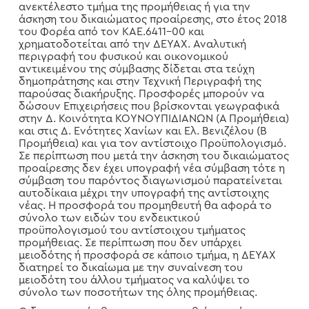
ανεκτέλεστο τμήμα της προμήθειας ή για την
άσκηση του δικαιώματος προαίρεσης, στο έτος 2018
του Φορέα από τον ΚΑΕ.6411-00 και
χρηματοδοτείται από την ΔΕΥΑΧ. Αναλυτική
περιγραφή του φυσικού και οικονομικού
αντικειμένου της σύμβασης δίδεται στα τεύχη
δημοπράτησης και στην Τεχνική Περιγραφή της
παρούσας διακήρυξης. Προσφορές μπορούν να
δώσουν Επιχειρήσεις που βρίσκονται γεωγραφικά
στην Δ. Κοινότητα ΚΟΥΝΟΥΠΙΔΙΑΝΩΝ (Α Προμήθεια)
και στις Δ. Ενότητες Χανίων και Ελ. Βενιζέλου (Β
Προμήθεια) και για τον αντίστοιχο Προϋπολογισμό.
Σε περίπτωση που μετά την άσκηση του δικαιώματος
προαίρεσης δεν έχει υπογραφή νέα σύμβαση τότε η
σύμβαση του παρόντος διαγωνισμού παρατείνεται
αυτοδίκαια μέχρι την υπογραφή της αντίστοιχης
νέας. Η προσφορά του προμηθευτή θα αφορά το
σύνολο των ειδών του ενδεικτικού
προϋπολογισμού του αντίστοιχου τμήματος
προμήθειας. Σε περίπτωση που δεν υπάρχει
μειοδότης ή προσφορά σε κάποιο τμήμα, η ΔΕΥΑΧ
διατηρεί το δικαίωμα με την συναίνεση του
μειοδότη του άλλου τμήματος να καλύψει το
σύνολο των ποσοτήτων της όλης προμήθειας.