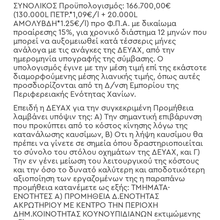
ΣΥΝΟΛΙΚΟΣ Προϋπολογισμός: 166.700,00€
(130.000L ΠΕΤΡ.*1,09€/l + 20.000L
ΑΜΟΛΥΒΔΗ*1.25€/l) προ Φ.Π.Α. με δικαίωμα
προαίρεσης 15%, για χρονικό διάστημα 12 μηνών που
μπορεί να αυξομειωθεί κατά τέσσερις μήνες
ανάλογα με τις ανάγκες της ΔΕΥΑΧ, από την
ημερομηνία υπογραφής της σύμβασης. Ο
υπολογισμός έγινε με την μέση τιμή επί της εκάστοτε
διαμορφούμενης μέσης λιανικής τιμής, όπως αυτές
προσδιορίζονται από τη Δ/νση Εμπορίου της
Περιφερειακής Ενότητας Χανίων.
Επειδή η ΔΕΥΑΧ για την συγκεκριμένη Προμήθεια
λαμβάνει υπόψιν της: Α) Την σημαντική επιβάρυνση
που προκύπτει από το κόστος κίνησης λόγω της
κατανάλωσης καυσίμων, Β) Ότι η λήψη καυσίμου θα
πρέπει να γίνετε σε σημεία όπου δραστηριοποιείται
το σύνολο του στόλου οχημάτων της ΔΕΥΑΧ, και Γ)
Την εν γένει μείωση του λειτουργικού της κόστους
και την όσο το δυνατό καλύτερη και αποδοτικότερη
αξιοποίηση των εργαζομένων της η παραπάνω
προμήθεια κατανέμετε ως εξής: ΤΜΗΜΑΤΑ-
ΕΝΟΤΗΤΕΣ Α) ΠΡΟΜΗΘΕΙΑ Δ.ΕΝΟΤΗΤΑΣ
ΑΚΡΩΤΗΡΙΟΥ ΜΕ ΚΕΝΤΡΟ ΤΗΝ ΠΕΡΙΟΧΗ
ΔΗΜ.ΚΟΙΝΟΤΗΤΑΣ ΚΟΥΝΟΥΠΙΔΙΑΝΩΝ εκτιμώμενης