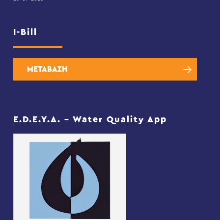
I-Bill
ΜΕΤΑΒΑΣΗ
E.D.E.Y.A. – Water Quality App