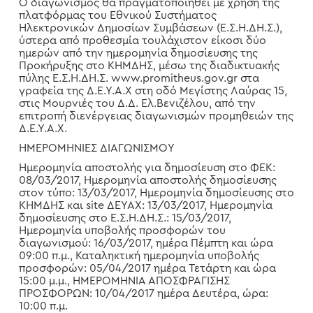
Ο διαγωνισμός θα πραγματοποιηθεί με χρήση της
πλατφόρμας του Εθνικού Συστήματος
Ηλεκτρονικών Δημοσίων Συμβάσεων (Ε.Σ.Η.ΔΗ.Σ.),
ύστερα από προθεσμία τουλάχιστον είκοσι δύο
ημερών από την ημερομηνία δημοσίευσης της
Προκήρυξης στο ΚΗΜΔΗΣ, μέσω της διαδικτυακής
πύλης Ε.Σ.Η.ΔΗ.Σ. www.promitheus.gov.gr στα
γραφεία της Δ.Ε.Υ.Α.Χ στη οδό Μεγίστης Λαύρας 15,
στις Μουρνιές του Δ.Δ. Ελ.Βενιζέλου, από την
επιτροπή διενέργειας διαγωνισμών προμηθειών της
Δ.Ε.Υ.Α.Χ.
ΗΜΕΡΟΜΗΝΙΕΣ ΔΙΑΓΩΝΙΣΜΟΥ
Ημερομηνία αποστολής για δημοσίευση στο ΦΕΚ:
08/03/2017, Ημερομηνία αποστολής δημοσίευσης
στον τύπο: 13/03/2017, Ημερομηνία δημοσίευσης στο
ΚΗΜΔΗΣ και site ΔΕΥΑΧ: 13/03/2017, Ημερομηνία
δημοσίευσης στο Ε.Σ.Η.ΔΗ.Σ.: 15/03/2017,
Ημερομηνία υποβολής προσφορών του
διαγωνισμού: 16/03/2017, ημέρα Πέμπτη και ώρα
09:00 π.μ., Καταληκτική ημερομηνία υποβολής
προσφορών: 05/04/2017 ημέρα Τετάρτη και ώρα
15:00 μ.μ., ΗΜΕΡΟΜΗΝΙΑ ΑΠΟΣΦΡΑΓΙΣΗΣ
ΠΡΟΣΦΟΡΩΝ: 10/04/2017 ημέρα Δευτέρα, ώρα:
10:00 π.μ.