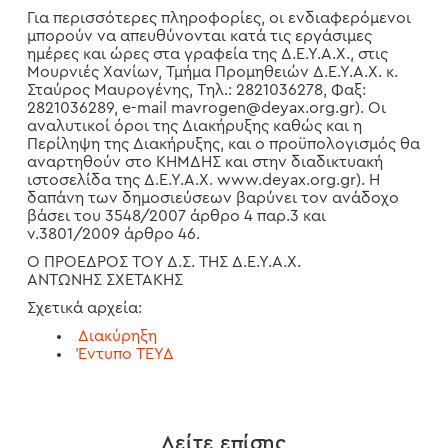
Για περισσότερες πληροφορίες, οι ενδιαφερόμενοι
μπορούν να απευθύνονται κατά τις εργάσιμες
ημέρες και ώρες στα γραφεία της Δ.Ε.Υ.Α.Χ., στις
Μουρνιές Χανίων, Τμήμα Προμηθειών Δ.Ε.Υ.Α.Χ. κ.
Σταύρος Μαυρογένης, Τηλ.: 2821036278, Φαξ:
2821036289, e-mail mavrogen@deyax.org.gr). Οι
αναλυτικοί όροι της Διακήρυξης καθώς και η
Περίληψη της Διακήρυξης, και ο προϋπολογισμός θα
αναρτηθούν στο ΚΗΜΔΗΣ και στην διαδικτυακή
ιστοσελίδα της Δ.Ε.Υ.Α.Χ. www.deyax.org.gr). Η
δαπάνη των δημοσιεύσεων βαρύνει τον ανάδοχο
βάσει του 3548/2007 άρθρο 4 παρ.3 και
ν.3801/2009 άρθρο 46.
Ο ΠΡΟΕΔΡΟΣ ΤΟΥ Δ.Σ. ΤΗΣ Δ.Ε.Υ.Α.Χ.
ΑΝΤΩΝΗΣ ΣΧΕΤΑΚΗΣ
Σχετικά αρχεία:
Διακύρηξη
Έντυπο ΤΕΥΔ
Δείτε επίσης