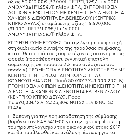
αξίας 50.010,00€ (39.000L ΠΕΤΡ.*1,09€/l + 6.000L
ΑΜΟΛΥΒΔΗ*1.25€/l) πλέον ΦΠΑ, Β) ΠΡΟΜΗΘΕΙΑ
ΛΟΙΠΩΝ Δ.ΕΝΟΤΗΤΩΝ ΜΕ ΚΕΝΤΡΟ ΤΗΝ Δ.ΕΝΟΤΗΤΑ
ΧΑΝΙΩΝ & Δ.ΕΝΟΤΗΤΑ ΕΛ.ΒΕΝΙΖΕΛΟΥ (ΚΕΝΤΡΙΚΟ
ΚΤΙΡΙΟ ΔΕΥΑΧ) εκτιμώμενης αξίας 116.690,00€
(91.000L ΠΕΤΡ.*1,09€/l + 14.000L
ΑΜΟΛΥΒΔΗ*1.25€/l) πλέον ΦΠΑ.
ΕΓΓΥΗΣΗ ΣΥΜΜΕΤΟΧΗΣ: Για την έγκυρη συμμετοχή
στη διαδικασία σύναψης της παρούσας σύμβασης,
κατατίθεται από τους συμμετέχοντες οικονομικούς
φορείς (προσφέροντες), εγγυητική επιστολή
συμμετοχής σε ποσοστό 2%, που ανέρχεται στο
ποσό: Α) ΠΡΟΜΗΘΕΙΑ Δ.ΕΝΟΤΗΤΑΣ ΑΚΡΩΤΗΡΙΟΥ ΜΕ
ΚΕΝΤΡΟ ΤΗΝ ΠΕΡΙΟΧΗ ΔΗΜ.ΚΟΙΝΟΤΗΤΑΣ
ΚΟΥΝΟΥΠΙΔΙΑΝΩΝ . Ποσό 50.010*2%=1.000,20€. Β)
ΠΡΟΜΗΘΕΙΑ ΛΟΙΠΩΝ Δ.ΕΝΟΤΗΤΩΝ ΜΕ ΚΕΝΤΡΟ ΤΗΝ
Δ.ΕΝΟΤΗΤΑ ΧΑΝΙΩΝ & Δ.ΕΝΟΤΗΤΑ ΕΛ. ΒΕΝΙΖΕΛΟΥ
(ΚΕΝΤΡΙΚΟ ΚΤΙΡΙΟ ΔΕΥΑΧ). Ποσό
116.690,00€*2%=2.333,80€ NUTS2 EL4 & NUTS3
EL434.
Η δαπάνη για την Χρηματοδότηση της σύμβασης
βαρύνει τον ΚΑΕ 6411-00 για την σχετική πίστωση
του προϋπολογισμού του οικονομικού έτους 2017
και θα προβλεφθεί και ανάλογη πίστωση για το