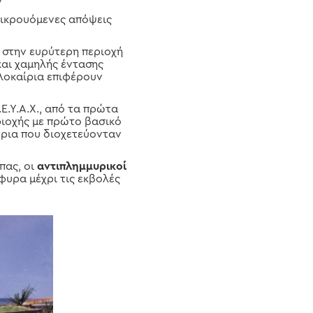
ν
τικρουόμενες απόψεις
 στην ευρύτερη περιοχή
και χαμηλής έντασης
λοκαίρια επιφέρουν
.Ε.Υ.Α.Χ., από τα πρώτα
ριοχής με πρώτο βασικό
βρια που διοχετεύονταν
πας, οι
αντιπλημμυρικοί
φυρα μέχρι τις εκβολές