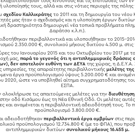
ελαχιστοποίησαν τους κινδύνους και τις επιπτώσεις των
ή υλοποίησής τους, αλλά και στις νότιες περιοχές της πόλης
ου
σχεδίου Καλλικράτης
το 2011 και τη δημιουργία του νέου
τητές μας ήταν ο σχεδιασμός και η υλοποίηση έργων δικτύω
ική δραστηριότητα δημιουργεί νέα τοπικά προβλήματα πλη
Δαράτσο κ.λ.π.).
ειδοτήθηκαν περιβαλλοντικά και υλοποιήθηκαν το 2015-2016
σμού 2.350.000 €, συνολικού μήκους δικτύου 4.500 μ. στις
ύρες του Ιανουαρίου 2015 και του Οκτωβρίου του 2017 με 
ιοχή μας,
παρά το γεγονός ότι η αντιπλημμυρικές δράσεις 
των), δεν αποτελούν ευθύνη των ΔΕΥΑ
της χώρας, η Δ.Ε.Υ.Α
ς υπηρεσίες, της απαραίτητης περιβαλλοντικής
μελέτης της
μενα έργα προϋπολογισμού ύψους 5.200.000 € και αναμένε
ου 2020, ώστε να υποβληθεί αίτημα συγχρηματοδότησης του
ΕΣΠΑ.
ων ολοκλήρωσε τις απαιτούμενες μελέτες για την
διευθέτηση
στην οδό Κισάμου έως τη Νέα Εθνική Οδό. Οι μελέτες αυτές
ες και αναμένεται η περιβαλλοντική αδειοδότησή τους. Το 
προϋπολογισμό 3.800.000 €.
και αδειοδοτήθηκαν
περιβαλλοντικά έργα ομβρίων
στις περ
ολικού προϋπολογισμού 12.734.800 € (με το ΦΠΑ), που προ
αντιπλημμυρικών δικτύων
συνολικού μήκους 16.455 μ.