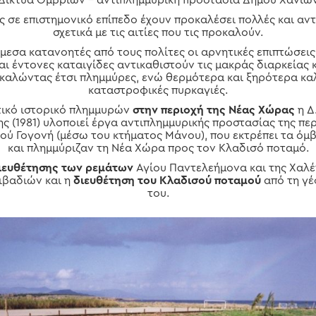
Δίκτυα Ομβρίων – αντιπλημμυρική προστασία Δήμου Χανίω
ές σε επιστημονικό επίπεδο έχουν προκαλέσει πολλές και αν
σχετικά με τις αιτίες που τις προκαλούν.
άμεσα κατανοητές από τους πολίτες οι αρνητικές επιπτώσεις
και έντονες καταιγίδες αντικαθιστούν τις μακράς διαρκείας 
καλώντας έτσι πλημμύρες, ενώ θερμότερα και ξηρότερα κα
καταστροφικές πυρκαγιές.
τικό ιστορικό πλημμυρών
στην περιοχή της Νέας Χώρας
η Δ
ης (1981) υλοποιεί έργα αντιπλημμυρικής προστασίας της πε
ού Γογονή (μέσω του κτήματος Μάνου), που εκτρέπει τα όμ
και πλημμύριζαν τη Νέα Χώρα προς τον Κλαδισό ποταμό.
ιευθέτησης των ρεμάτων
Αγίου Παντελεήμονα και της Χαλέ
ιβαδιών και η
διευθέτηση του Κλαδισού ποταμού
από τη γέ
του.