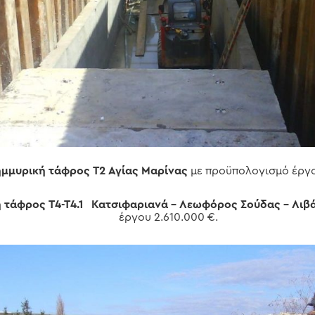
ημμυρική τάφρος
Τ2 Αγίας Μαρίνας
με προϋπολογισμό έργο
ή τάφρος
Τ4-Τ4.1 Κατσιφαριανά – Λεωφόρος Σούδας – Λιβ
έργου 2.610.000 €.