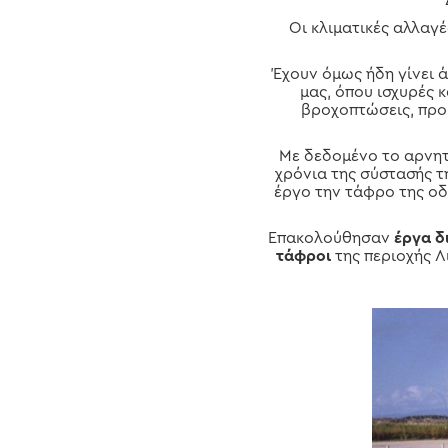
Οι κλιματικές αλλαγ
Έχουν όμως ήδη γίνει 
μας, όπου ισχυρές 
βροχοπτώσεις, προ
Με δεδομένο το αρνη
χρόνια της σύστασής τ
έργο την τάφρο της οδ
Επακολούθησαν
έργα δ
τάφροι
της περιοχής Λ
Hit enter to search or ESC to close