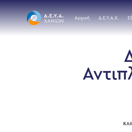
Skip
to
main
Αρχική
Δ.Ε.Υ.Α.Χ.
Ε
content
Αντιπ
ΚΛΙ