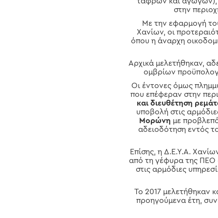
τάφρων και αγωγών), 
στην περιοχ
Με την εφαρμογή τ
Χανίων, οι προτεραιό
όπου η άναρχη οικοδομ
Αρχικά μελετήθηκαν, αδ
ομβρίων προϋπολογι
Οι έντονες όμως πλημμ
που επέφεραν στην περ
και διευθέτηση ρεμά
υποβολή στις αρμόδιε
Μορώνη
με προβλεπό
αδειοδότηση εντός τ
Επίσης, η Δ.Ε.Υ.Α. Χανί
από τη γέφυρα της ΠΕΟ 
στις αρμόδιες υπηρεσί
Το 2017 μελετήθηκαν 
προηγούμενα έτη, συν