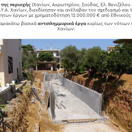
 της περιοχής
(Χανίων, Ακρωτηρίου, Σούδας, Ελ. Βενιζέλου
.Υ.Α. Χανίων, διεκδίκησαν και ανέλαβαν τον σχεδιασμό και
ητων έργων με χρηματοδότηση 12.000.000 € από Εθνικούς
παρακάτω βασικά
αντιπλημμυρικά έργα
κυρίως των νότιων 
Χανίων: