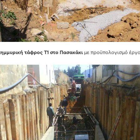
λημμυρική
τάφρος Τ1 στο Πασακάκι
με προϋπολογισμό έργου