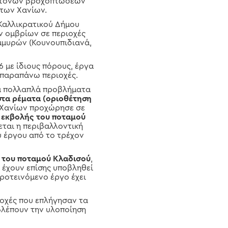
 έντονων βροχοπτώσεων
 των Χανίων.
 Καλλικρατικού Δήμου
ν ομβρίων σε περιοχές
μμυρών (Κουνουπιδιανά,
 με ίδιους πόρους, έργα
 παραπάνω περιοχές.
τα πολλαπλά προβλήματα
στα ρέματα (οριοθέτηση
. Χανίων προχώρησε σε
 εκβολής του ποταμού
ται η περιβαλλοντική
 έργου από το τρέχον
 του ποταμού Κλαδισού
,
 έχουν επίσης υποβληθεί
προτεινόμενο έργο έχει
ιοχές που επλήγησαν τα
βλέπουν την υλοποίηση