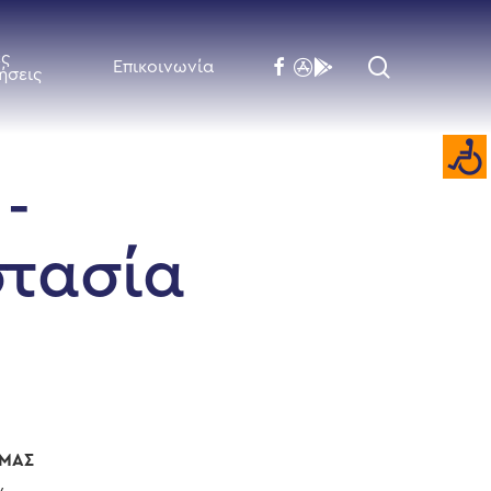
ές
search
facebook
flickr
behance
Επικοινωνία
ήσεις
-
στασία
 ΜΑΣ