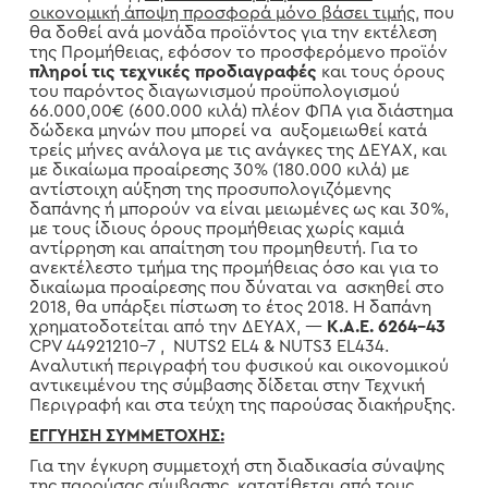
οικονομική άποψη προσφορά μόνο βάσει τιμής
, που
θα δοθεί ανά μονάδα προϊόντος για την εκτέλεση
της Προμήθειας, εφόσον το προσφερόμενο προϊόν
πληροί τις τεχνικές προδιαγραφές
και τους όρους
του παρόντος διαγωνισμού προϋπολογισμού
66.000,00€ (600.000 κιλά) πλέον ΦΠΑ για διάστημα
δώδεκα μηνών που μπορεί να αυξομειωθεί κατά
τρείς μήνες ανάλογα με τις ανάγκες της ΔΕΥΑΧ, και
με δικαίωμα προαίρεσης 30% (180.000 κιλά) με
αντίστοιχη αύξηση της προσυπολογιζόμενης
δαπάνης ή μπορούν να είναι μειωμένες ως και 30%,
με τους ίδιους όρους προμήθειας χωρίς καμιά
αντίρρηση και απαίτηση του προμηθευτή. Για το
ανεκτέλεστο τμήμα της προμήθειας όσο και για το
δικαίωμα προαίρεσης που δύναται να ασκηθεί στο
2018, θα υπάρξει πίστωση το έτος 2018. Η δαπάνη
χρηματοδοτείται από την ΔΕΥΑΧ, —
Κ.Α.Ε. 6264-43
CPV
44921210-7 ,
NUTS
2
EL
4 &
NUTS
3
EL
434.
Αναλυτική περιγραφή του φυσικού και οικονομικού
αντικειμένου της σύμβασης δίδεται στην Τεχνική
Περιγραφή και στα τεύχη της παρούσας διακήρυξης.
ΕΓΓΥΗΣΗ ΣΥΜΜΕΤΟΧΗΣ:
Για την έγκυρη συμμετοχή στη διαδικασία σύναψης
της παρούσας σύμβασης, κατατίθεται από τους