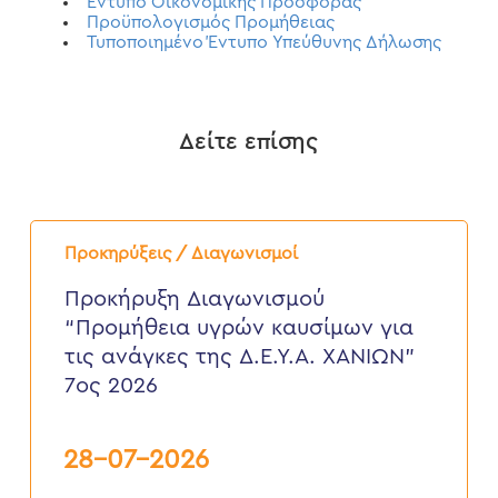
Έντυπο Οικονομικής Προσφοράς
Προϋπολογισμός Προμήθειας
Τυποποιημένο Έντυπο Υπεύθυνης Δήλωσης
Δείτε επίσης
Προκήρυξη
Διαγωνισμού
Προκηρύξεις / Διαγωνισμοί
“Προμήθεια
υγρών
Προκήρυξη Διαγωνισμού
καυσίμων
“Προμήθεια υγρών καυσίμων για
για
τις
τις ανάγκες της Δ.Ε.Υ.Α. ΧΑΝΙΩΝ”
ανάγκες
7ος 2026
της
Δ.Ε.Υ.Α.
ΧΑΝΙΩΝ”
7ος
28-07-2026
2026