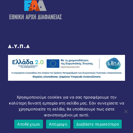
Δ.Υ.Π.Α
Χρησιμοποιούμε cookies για να σας προσφέρουμε την
καλύτερη δυνατή εμπειρία στη σελίδα μας. Εάν συνεχίσετε να
χρησιμοποιείτε τη σελίδα, θα υποθέσουμε πως είστε
ικανοποιημένοι με αυτό.
© Copyright 2021 - All Rights Reserved. D & D by
ArTECH
Αποδέχομαι
Απόρριψη
Διαβάστε περισσότερα