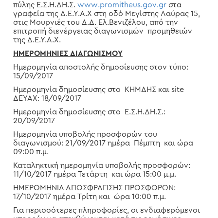
πύλης Ε.Σ.Η.ΔΗ.Σ.
www
.
promitheus
.
gov
.
gr
στα
γραφεία της Δ.Ε.Υ.Α.Χ στη οδό Μεγίστης Λαύρας 15,
στις Μουρνιές του Δ.Δ. Ελ.Βενιζέλου, από την
επιτροπή διενέργειας διαγωνισμών προμηθειών
της Δ.Ε.Υ.Α.Χ.
ΗΜΕΡΟΜΗΝΙΕΣ ΔΙΑΓΩΝΙΣΜΟΥ
Ημερομηνία αποστολής δημοσίευσης στον τύπο:
15/09/2017
Ημερομηνία δημοσίευσης στο ΚΗΜΔΗΣ και
site
ΔΕΥΑΧ: 18/09/2017
Ημερομηνία δημοσίευσης στο Ε.Σ.Η.ΔΗ.Σ.:
20/09/2017
Ημερομηνία υποβολής προσφορών του
διαγωνισμού: 21/09/2017 ημέρα Πέμπτη και ώρα
09:00 π.μ.
Καταληκτική ημερομηνία υποβολής προσφορών:
11/10/2017 ημέρα Τετάρτη και ώρα 15:00 μ.μ.
ΗΜΕΡΟΜΗΝΙΑ ΑΠΟΣΦΡΑΓΙΣΗΣ ΠΡΟΣΦΟΡΩΝ:
17/10/2017 ημέρα Τρίτη και ώρα 10:00 π.μ.
Για περισσότερες πληροφορίες, οι ενδιαφερόμενοι