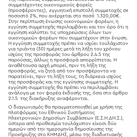
συμμετέχοντες οικονομικούς φορείς
(προσφέροντες), εγγυητική επιστολή συμμετοχής σε
ποσοστό 2%, που ανέρχεται στο ποσό 1.320,00€.
Στην περίπτωση ένωσης οικονομικών φορέων, η
εγγύηση συμμετοχής περιλαμβάνει και τον όρο ότι η
εγγύηση καλύπτει τις υποχρεώσεις όλων των
οικονομικών φορέων που συμμετέχουν στην ένωση.
Η εγγύηση συμμετοχής πρέπει να ισχύει τουλάχιστον
για τριάντα (30) ημέρες μετά τη λήξη του χρόνου
ισχύος της προσφοράς του άρθρου 2.4.5 της
παρούσας, άλλως η προσφορά απορρίπτεται. Η
αναθέτουσα αρχή μπορεί, πριν τη λήξη της
προσφοράς, να ζητά από τον προσφέροντα να
παρατείνει, πριν τη λήξη τους, τη διάρκεια ισχύος
της προσφοράς και της εγγύησης συμμετοχής. Η
εγγύηση συμμετοχής θα πρέπει να περιλαμβάνει
ανάλογα με τον φορέα έκδοσής της, όσα στο άρθρο
2.1.5 της διακήρυξης αναφέρονται.
Ο διαγωνισμός θα πραγματοποιηθεί με χρήση της
πλατφόρμας του Εθνικού Συστήματος
Ηλεκτρονικών Δημοσίων Συμβάσεων (Ε.Σ.Η.ΔΗ.Σ.),
ύστερα από προθεσμία τουλάχιστον είκοσι δύο
ημερών από την ημερομηνία δημοσίευσης της
Προκήρυξης στο ΚΗΜΔΗΣ, μέσω της διαδικτυακής