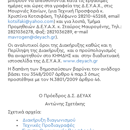
μπορούν να απευθύνονται κατά τις εργάσιμες
ημέρες και ώρες στα γραφεία της Δ.Ε.Υ.Α.Χ., στις
Μουρνιές Χανίων, (για Τεχνική Προσφορά κ.
Χριστίνα Κοτσιφάκη, Τηλέφωνο 28210-45268,
email
kotsifaki
@
yahoo
.
com
) και για λοιπά, Τμήμα
Προμηθειών Δ.Ε.Υ.Α.Χ. κ. Σταύρος Μαυρογένης, Τηλ.:
2821036278, Φαξ: 2821036289,
e
–
mail
mavrogen
@
deya
ch
.
gr
).
Οι αναλυτικοί όροι της Διακήρυξης καθώς και η
Περίληψη της Διακήρυξης, και ο προϋπολογισμός
θα αναρτηθούν στο ΚΗΜΔΗΣ και στην διαδικτυακή
ιστοσελίδα της Δ.Ε.Υ.Α.Χ.
www
.
deyach
.
gr
Η δαπάνη των δημοσιεύσεων βαρύνει τον ανάδοχο
βάσει του 3548/2007 άρθρο 4 παρ.3 όπως
προστέθηκε με τον Ν.3801/2009 άρθρο 46.
Ο Πρόεδρος Δ.Σ. ΔΕΥΑΧ
Αντώνης Σχετάκης
Σχετικά αρχεία:
Διακήρυξη διαγωνισμού
Τεχνικές Προδιαγραφές