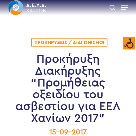
Skip
Menu
to
search
main
Close
content
Menu
ΠΡΟΚΗΡΎΞΕΙΣ / ΔΙΑΓΩΝΙΣΜΟΊ
Προκήρυξη
Διακήρυξης
“Προμήθειας
οξειδίου του
ασβεστίου για ΕΕΛ
Χανίων 2017”
15-09-2017