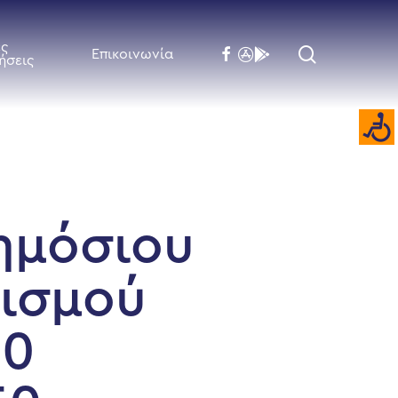
ές
search
facebook
flickr
behance
Επικοινωνία
ήσεις
ημόσιου
νισμού
00