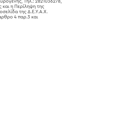
υρογένης, Τηλ.: 2821036278,
ς και η Περίληψη της
σελίδα της Δ.Ε.Υ.Α.Χ.
άρθρο 4 παρ.3 και