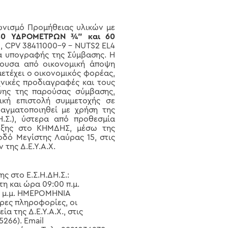
ωνισμό Προμήθειας υλικών με
50 ΥΔΡΟΜΕΤΡΩΝ ¾” και 60
3,
CPV
38411000-9 –
NUTS
2
EL
4
ία υπογραφής της Σύμβασης. Η
ρουσα από οικονομική άποψη
ετέχει ο οικονομικός φορέας,
νικές προδιαγραφές και τους
ψης της παρούσας σύμβασης,
ική επιστολή συμμετοχής σε
αγματοποιηθεί με χρήση της
.Σ.), ύστερα από προθεσμία
ρυξης στο ΚΗΜΔΗΣ, μέσω της
οδό Μεγίστης Λαύρας 15, στις
της Δ.Ε.Υ.Α.Χ.
ς στο Ε.Σ.Η.ΔΗ.Σ.:
 και ώρα 09:00 π.μ.
0 μ.μ. ΗΜΕΡΟΜΗΝΙΑ
ρες πληροφορίες, οι
 της Δ.Ε.Υ.Α.Χ., στις
5266).
Email