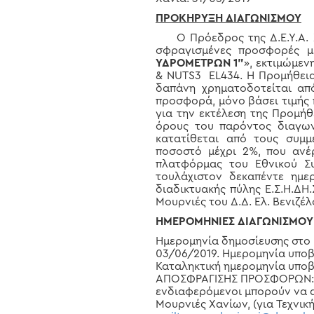
ΠΡΟΚΗΡΥΞΗ ΔΙΑΓΩΝΙΣΜΟΥ
Ο Πρόεδρος της Δ.Ε.Υ.Α. 
σφραγισμένες προσφορές με
ΥΔΡΟΜΕΤΡΩΝ 1”
», εκτιμώμεν
&
NUTS
3
EL
434. Η Προμήθει
δαπάνη χρηματοδοτείται απ
προσφορά, μόνο βάσει τιμής 
για την εκτέλεση της Προμή
όρους του παρόντος διαγων
κατατίθεται από τους συμμ
ποσοστό μέχρι 2%, που ανέ
πλατφόρμας του Εθνικού Συ
τουλάχιστον δεκαπέντε ημε
διαδικτυακής πύλης Ε.Σ.Η.ΔΗ
Μουρνιές του Δ.Δ. Ελ. Βενιζέ
ΗΜΕΡΟΜΗΝΙΕΣ ΔΙΑΓΩΝΙΣΜΟΥ
Ημερομηνία δημοσίευσης στο
03/06/2019. Ημερομηνία υποβ
Καταληκτική ημερομηνία υπο
ΑΠΟΣΦΡΑΓΙΣΗΣ ΠΡΟΣΦΟΡΩΝ: 21
ενδιαφερόμενοι μπορούν να απ
Μουρνιές Χανίων, (για Τεχν