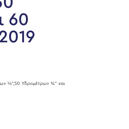
50
ι 60
2019
ρων ½”,50 Υδρομέτρων ¾” και