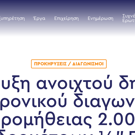
Συχν
ξυπηρέτηση
Έργα
Επιχείρηση
Ενημέρωση
Ερωτ
ΠΡΟΚΗΡΎΞΕΙΣ / ΔΙΑΓΩΝΙΣΜΟΊ
υξη ανοιχτού δ
ρονικού διαγω
ρομήθειας 2.0