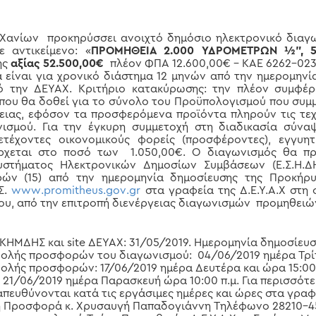
Χανίων προκηρύσσει ανοιχτό δημόσιο ηλεκτρονικό διαγ
 αντικείμενο: «
ΠΡΟΜΗΘΕΙΑ 2.000 ΥΔΡΟΜΕΤΡΩΝ ½”, 
ης
αξίας 52.500,00€
πλέον ΦΠΑ 12.600,00€ – ΚΑΕ 6262-02
α είναι για χρονικό διάστημα 12 μηνών από την ημερομην
ό την ΔΕΥΑΧ. Κριτήριο κατακύρωσης: την πλέον συμφέ
που θα δοθεί για το σύνολο του Προϋπολογισμού που συμμ
θειας, εφόσον τα προσφερόμενα προϊόντα πληρούν τις τεχ
ισμού. Για την έγκυρη συμμετοχή στη διαδικασία σύνα
ετέχοντες οικονομικούς φορείς (προσφέροντες), εγγυητ
ρχεται στο ποσό των 1.050,00€. Ο διαγωνισμός θα πρ
στήματος Ηλεκτρονικών Δημοσίων Συμβάσεων (Ε.Σ.Η.ΔΗ
ρών (15) από την ημερομηνία δημοσίευσης της Προκή
.Σ.
www
.
promitheus
.
gov
.
gr
στα γραφεία της Δ.Ε.Υ.Α.Χ στη 
λου, από την επιτροπή διενέργειας διαγωνισμών προμηθειών 
 ΚΗΜΔΗΣ και
site
ΔΕΥΑΧ: 31/05/2019. Ημερομηνία δημοσίευση
ολής προσφορών του διαγωνισμού: 04/06/2019 ημέρα Τρίτη
βολής προσφορών: 17/06/2019 ημέρα Δευτέρα και ώρα 15:0
/06/2019 ημέρα Παρασκευή ώρα 10:00 π.μ. Για περισσότε
ευθύνονται κατά τις εργάσιμες ημέρες και ώρες στα γραφεία
ική Προσφορά κ. Χρυσαυγή Παπαδογιάννη Τηλέφωνο 28210-4