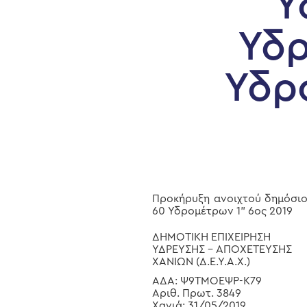
Υ
Υδρ
Υδρ
Hit enter to search or ESC to close
Προκήρυξη ανοιχτού δημόσιο
60 Υδρομέτρων 1” 6ος 2019
ΔΗΜΟΤΙΚΗ ΕΠΙΧΕΙΡΗΣΗ
ΥΔΡΕΥΣΗΣ – ΑΠΟΧΕΤΕΥΣΗΣ
ΧΑΝΙΩΝ (Δ.Ε.Υ.Α.Χ.)
ΑΔΑ: Ψ9ΤΜΟΕΨΡ-Κ79
Αριθ. Πρωτ. 3849
Χανιά: 31/05/2019