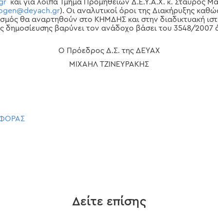
gr
και για λοιπά Τμήμα Προμηθειών Δ.Ε.Υ.Α.Χ. κ. Σταύρος Μα
ogen
@
deyach
.
gr
). Οι αναλυτικοί όροι της Διακήρυξης καθώ
σμός θα αναρτηθούν στο ΚΗΜΔΗΣ και στην διαδικτυακή ιστο
ης δημοσίευσης βαρύνει τον ανάδοχο βάσει του 3548/2007 
Ο Πρόεδρος Δ.Σ. της ΔΕΥΑΧ
ΜΙΧΑΗΛ ΤΖΙΝΕΥΡΑΚΗΣ
ΣΦΟΡΑΣ
Δείτε επίσης