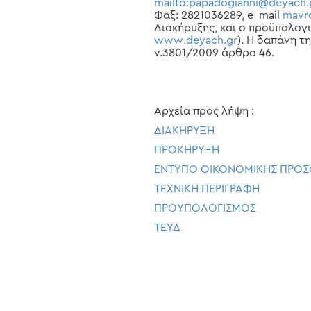
mailto
:
papadogianni
@
deyach
.
Φαξ: 2821036289,
e
–
mail
mavr
Διακήρυξης, και ο προϋπολογι
www
.
deyach
.
gr
). Η δαπάνη τ
ν.3801/2009 άρθρο 46.
Αρχεία προς λήψη :
ΔΙΑΚΗΡΥΞΗ
ΠΡΟΚΗΡΥΞΗ
ΕΝΤΥΠΟ ΟΙΚΟΝΟΜΙΚΗΣ ΠΡΟ
ΤΕΧΝΙΚΗ ΠΕΡΙΓΡΑΦΗ
ΠΡΟΥΠΟΛΟΓΙΣΜΟΣ
ΤΕΥΔ