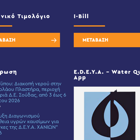
νικό Τιμολόγιο
I-Bill
ΑΒΑΣΗ
ΜΕΤΑΒΑΣΗ
έρωση
E.D.E.Y.A. – Water Q
App
Τύπου: Διακοπή νερού στην
ολάου Πλαστήρα, περιοχή
ριά Δ.Ε. Σούδας, από 3 έως 6
του 2026
6
υξη Διαγωνισμού
εια υγρών καυσίμων για
γκες της Δ.Ε.Υ.Α. ΧΑΝΙΩΝ”
6