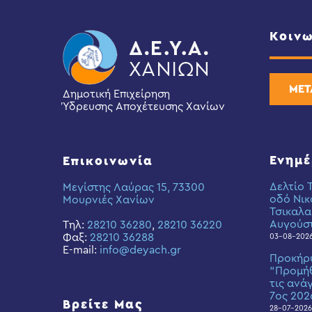
Κοινω
ΜΕΤ
Δημοτική Επιχείρηση
Ύδρευσης Αποχέτευσης Χανίων
Ενημ
Επικοινωνία
Δελτίο 
Μεγίστης Λαύρας 15, 73300
οδό Νικ
Μουρνιές Χανίων
Τσικαλα
Αυγούσ
Τηλ:
28210 36280
,
28210 36220
Φαξ:
28210 36288
03-08-202
E-mail:
info@deyach.gr
Προκήρ
“Προμήθ
τις ανά
7ος 202
Βρείτε Μας
28-07-2026