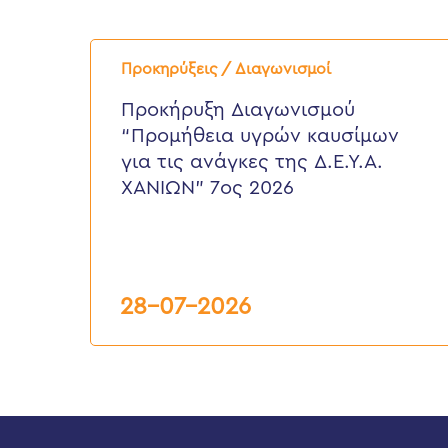
Προκήρυξη
Διαγωνισμού
Προκηρύξεις / Διαγωνισμοί
“Προμήθεια
υγρών
Προκήρυξη Διαγωνισμού
καυσίμων
“Προμήθεια υγρών καυσίμων
για
τις
για τις ανάγκες της Δ.Ε.Υ.Α.
ανάγκες
ΧΑΝΙΩΝ” 7ος 2026
της
Δ.Ε.Υ.Α.
ΧΑΝΙΩΝ”
7ος
2026
28-07-2026