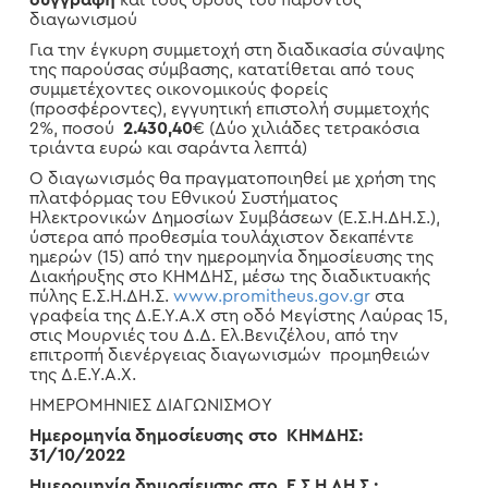
συγγραφή
και τους όρους του παρόντος
διαγωνισμού
Για την έγκυρη συμμετοχή στη διαδικασία σύναψης
της παρούσας σύμβασης, κατατίθεται από τους
συμμετέχοντες οικονομικούς φορείς
(προσφέροντες), εγγυητική επιστολή συμμετοχής
2%, ποσού
2.430,40
€ (Δύο χιλιάδες τετρακόσια
τριάντα ευρώ και σαράντα λεπτά)
Ο διαγωνισμός θα πραγματοποιηθεί με χρήση της
πλατφόρμας του Εθνικού Συστήματος
Ηλεκτρονικών Δημοσίων Συμβάσεων (Ε.Σ.Η.ΔΗ.Σ.),
ύστερα από προθεσμία τουλάχιστον δεκαπέντε
ημερών (15) από την ημερομηνία δημοσίευσης της
Διακήρυξης στο ΚΗΜΔΗΣ, μέσω της διαδικτυακής
πύλης Ε.Σ.Η.ΔΗ.Σ.
www.promitheus.gov.gr
στα
γραφεία της Δ.Ε.Υ.Α.Χ στη οδό Μεγίστης Λαύρας 15,
στις Μουρνιές του Δ.Δ. Ελ.Βενιζέλου, από την
επιτροπή διενέργειας διαγωνισμών προμηθειών
της Δ.Ε.Υ.Α.Χ.
ΗΜΕΡΟΜΗΝΙΕΣ ΔΙΑΓΩΝΙΣΜΟΥ
Ημερομηνία δημοσίευσης στο ΚΗΜΔΗΣ:
31/10/2022
Ημερομηνία δημοσίευσης στο Ε.Σ.Η.ΔΗ.Σ.: