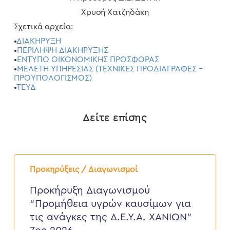
Χρυσή Χατζηδάκη
Σχετικά αρχεία:
•
ΔΙΑΚΗΡΥΞΗ
•
ΠΕΡΙΛΗΨΗ ΔΙΑΚΗΡΥΞΗΣ
•
ΕΝΤΥΠΟ ΟΙΚΟΝΟΜΙΚΗΣ ΠΡΟΣΦΟΡΑΣ
•
ΜΕΛΕΤΗ ΥΠΗΡΕΣΙΑΣ (ΤΕΧΝΙΚΕΣ ΠΡΟΔΙΑΓΡΑΦΕΣ –
ΠΡΟΥΠΟΛΟΓΙΣΜΟΣ)
•
ΤΕΥΔ
Δείτε επίσης
Προκήρυξη
Διαγωνισμού
Προκηρύξεις / Διαγωνισμοί
“Προμήθεια
υγρών
Προκήρυξη Διαγωνισμού
καυσίμων
“Προμήθεια υγρών καυσίμων για
για
τις
τις ανάγκες της Δ.Ε.Υ.Α. ΧΑΝΙΩΝ”
ανάγκες