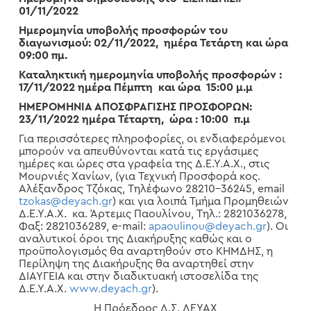
01/11/2022
Ημερομηνία υποβολής προσφορών του
διαγωνισμού: 02/11/2022, ημέρα Τετάρτη και ώρα
09:00 πμ.
Καταληκτική ημερομηνία υποβολής προσφορών :
17/11/2022 ημέρα Πέμπτη και ώρα 15:00 μ.μ
ΗΜΕΡΟΜΗΝΙΑ ΑΠΟΣΦΡΑΓΙΣΗΣ ΠΡΟΣΦΟΡΩΝ:
23/11/2022 ημέρα Τέταρτη, ώρα : 10:00 π.μ
Για περισσότερες πληροφορίες, οι ενδιαφερόμενοι
μπορούν να απευθύνονται κατά τις εργάσιμες
ημέρες και ώρες στα γραφεία της Δ.Ε.Υ.Α.Χ., στις
Μουρνιές Χανίων, (για Τεχνική Προσφορά κος.
Αλέξανδρος Τζόκας, Τηλέφωνο 28210-36245, email
tzokas@deyach.gr
) και για λοιπά Τμήμα Προμηθειών
Δ.Ε.Υ.Α.Χ. κα. Άρτεμις Παουλίνου, Τηλ.: 2821036278,
Φαξ: 2821036289, e-mail:
apaoulinou@deyach.gr
). Οι
αναλυτικοί όροι της Διακήρυξης καθώς και ο
προϋπολογισμός θα αναρτηθούν στο ΚΗΜΔΗΣ, η
Περίληψη της Διακήρυξης θα αναρτηθεί στην
ΔΙΑΥΓΕΙΑ και στην διαδικτυακή ιστοσελίδα της
Δ.Ε.Υ.Α.Χ.
www.deyach.gr
).
Η Πρόεδρος Δ.Σ. ΔΕΥΑΧ