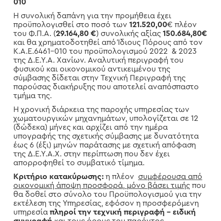
010
Η συνολική δαπάνη για την προμήθεια έχει
προϋπολογισθεί στο ποσό των
121.520,00
€ πλέον
του Φ.Π.Α. (
29.164,80 €
) συνολικής αξίας
150.684,80
€
και θα χρηματοδοτηθεί από Ίδιους Πόρους από τον
Κ.Α.Ε.6461-010 του προϋπολογισμού 2022 & 2023
της Δ.Ε.Υ.Α. Χανίων. Αναλυτική περιγραφή του
φυσικού και οικονομικού αντικειμένου της
σύμβασης δίδεται στην Τεχνική Περιγραφή της
παρούσας διακήρυξης που αποτελεί αναπόσπαστο
τμήμα της.
Η χρονική διάρκεια της παροχής υπηρεσίας των
χωματουργικών μηχανημάτων, υπολογίζεται σε 12
(δώδεκα) μήνες και αρχίζει από την ημέρα
υπογραφής της σχετικής σύμβασης με δυνατότητα
έως 6 (έξι) μηνών παράτασης με σχετική απόφαση
της Δ.Ε.Υ.Α.Χ. στην περίπτωση που δεν έχει
απορροφηθεί το συμβατικό τίμημα.
Κριτήριο κατακύρωσης:
η πλέον
συμφέρουσα από
οικονομική άποψη προσφορά, μόνο βάσει τιμής
που
θα δοθεί στο σύνολο του Προϋπολογισμού για την
εκτέλεση της Υπηρεσίας, εφόσον η προσφερόμενη
υπηρεσία
πληροί την τεχνική περιγραφή – ειδική