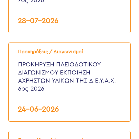
7ος 2026
της
Δ.Ε.Υ.Α.
ΧΑΝΙΩΝ”
7ος
28-07-2026
2026
ΠΡΟΚΗΡΥΞΗ
ΠΛΕΙΟΔΟΤΙΚΟΥ
Προκηρύξεις / Διαγωνισμοί
ΔΙΑΓΩΝΙΣΜΟΥ
ΕΚΠΟΙΗΣΗ
ΠΡΟΚΗΡΥΞΗ ΠΛΕΙΟΔΟΤΙΚΟΥ
ΑΧΡΗΣΤΩΝ
ΔΙΑΓΩΝΙΣΜΟΥ ΕΚΠΟΙΗΣΗ
ΥΛΙΚΩΝ
ΤΗΣ
ΑΧΡΗΣΤΩΝ ΥΛΙΚΩΝ ΤΗΣ Δ.Ε.Υ.Α.Χ.
Δ.Ε.Υ.Α.Χ.
6ος 2026
6ος
2026
24-06-2026
Προκήρυξη