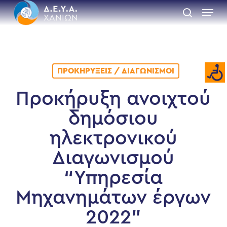
Skip
Menu
to
search
main
Close
content
Menu
ΠΡΟΚΗΡΎΞΕΙΣ / ΔΙΑΓΩΝΙΣΜΟΊ
Προκήρυξη ανοιχτού
δημόσιου
ηλεκτρονικού
Διαγωνισμού
“Υπηρεσία
Μηχανημάτων έργων
2022”