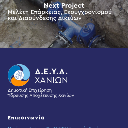
Next Project
Μελέτη Επάρκειας, Εκσυγχρονισμού
και Διασύνδεσης Δικτύων
Δημοτική Επιχείρηση
Ύδρευσης Αποχέτευσης Χανίων
Επικοινωνία