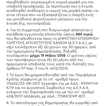
περιβληθούν συγκεκριμένη νομική μορφή για την
υποβολή προσφοράς. Σε περίπτωση που η ένωση
αναδειχθεί ανάδοχος η νομική της μορφή πρέπει να
είναι τέτοια που να εξασφαλίζεται η ύπαρξη ενός
και μοναδικού φορολογικού μητρώου για την
ένωση (π.χ. κοινοπραξία).
6. Για τη συμμετοχή στο διαγωνισμό απαιτείται η
κατάθεση εγγυητικής επιστολής ύψους
880 ευρώ
,
που θα απευθύνεται προς τη ΔΗΜΟΤΙΚΗ ΕΠΙΧΕΙΡΗΣΗ
ΥΔΡΕΥΣΗΣ ΑΠΟΧΕΤΕΥΣΗΣ ΧΑΝΙΩΝ (Δ.Ε.Υ.Α.Χ.), με
ισχύ τουλάχιστον έξι (6) μηνών και 30 ημερών, από
την ημερομηνία δημοπράτησης, δηλαδή
τουλάχιστον
μέχρι 19 Μάϊου 2018
. Ο χρόνος ισχύος
των προσφορών είναι έξι (6) μήνες από την
ημερομηνία υποβολής τους κατά την διάταξη του
άρθρου 97 παρ. 3 του Ν. 4412/2016.
7. Το έργο θα χρηματοδοτηθεί από την Περιφέρεια
Κρήτης σύμφωνα με το υπ΄ αριθμό πρωτ.
174452/23-08-2017 έγγραφο της με ΑΔΑ : Ψ29Μ7ΛΚ-
ΚΞ
Ψ και το Διοικητικό Συμβούλιο της Δ.Ε.Υ.Α.Χ.
ενέκρινε την δημοπράτηση του με την υπ΄ αριθμό
408/2017 απόφαση, με ΑΔΑ : 7ΤΝΜΟΕΨΡ-Φ17.
8. Το αποτέλεσμα της δημοπρασίας θα εγκριθεί από