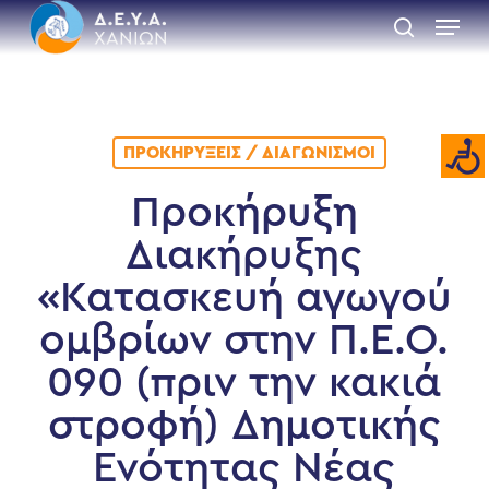
Skip
Menu
to
search
main
Close
content
Menu
ΠΡΟΚΗΡΎΞΕΙΣ / ΔΙΑΓΩΝΙΣΜΟΊ
Προκήρυξη
Διακήρυξης
«Κατασκευή αγωγού
ομβρίων στην Π.Ε.Ο.
090 (πριν την κακιά
στροφή) Δημοτικής
Ενότητας Νέας