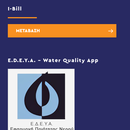
I-Bill
ΜΕΤΑΒΑΣΗ
E.D.E.Y.A. – Water Quality App