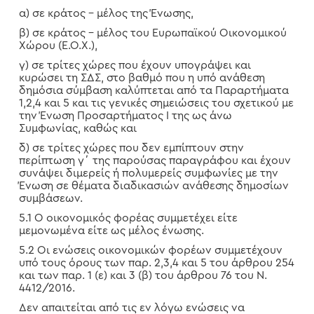
α) σε κράτος – μέλος της Ένωσης,
β) σε κράτος – μέλος του Ευρωπαϊκού Οικονομικού
Χώρου (Ε.Ο.Χ.),
γ) σε τρίτες χώρες που έχουν υπογράψει και
κυρώσει τη ΣΔΣ, στο βαθμό που η υπό ανάθεση
δημόσια σύμβαση καλύπτεται από τα Παραρτήματα
1,2,4 και 5 και τις γενικές σημειώσεις του σχετικού με
την Ένωση Προσαρτήματος Ι της ως άνω
Συμφωνίας, καθώς και
δ) σε τρίτες χώρες που δεν εμπίπτουν στην
περίπτωση γ΄ της παρούσας παραγράφου και έχουν
συνάψει διμερείς ή πολυμερείς συμφωνίες με την
Ένωση σε θέματα διαδικασιών ανάθεσης δημοσίων
συμβάσεων.
5.1 Ο οικονομικός φορέας συμμετέχει είτε
μεμονωμένα είτε ως μέλος ένωσης.
5.2 Οι ενώσεις οικονομικών φορέων συμμετέχουν
υπό τους όρους των παρ. 2,3,4 και 5 του άρθρου 254
και των παρ. 1 (ε) και 3 (β) του άρθρου 76 του Ν.
4412/2016.
Δεν απαιτείται από τις εν λόγω ενώσεις να