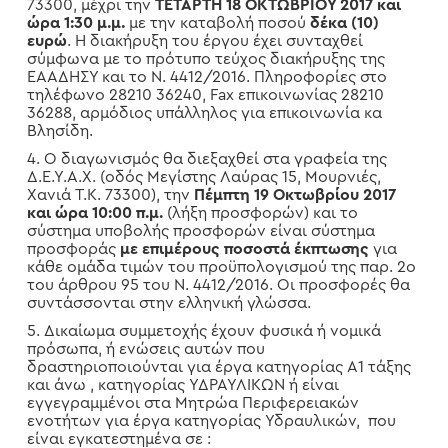
73300, μέχρι την
ΤΕΤΑΡΤΗ 18 ΟΚΤΩΒΡΙΟΥ 2017 και
ώρα 1:30 μ.μ.
με την καταβολή ποσού
δέκα (10)
ευρώ
. Η διακήρυξη του έργου έχει συνταχθεί
σύμφωνα με το πρότυπο τεύχος διακήρυξης της
ΕΑΑΔΗΣΥ και το Ν. 4412/2016. Πληροφορίες στο
τηλέφωνο 28210 36240,
Fax
επικοινωνίας 28210
36288, αρμόδιος υπάλληλος για επικοινωνία κα
Βλησίδη.
4. Ο διαγωνισμός θα διεξαχθεί στα γραφεία της
Δ.Ε.Υ.Α.Χ. (οδός Μεγίστης Λαύρας 15, Μουρνιές,
Χανιά Τ.Κ. 73300), την
Πέμπτη 19 Οκτωβρίου 2017
και ώρα 10:00 π.μ.
(λήξη προσφορών) και το
σύστημα υποβολής προσφορών είναι σύστημα
προσφοράς
με επιμέρους ποσοστά έκπτωσης
για
κάθε ομάδα τιμών του προϋπολογισμού της παρ. 2ο
του άρθρου 95 του Ν. 4412/2016. Οι προσφορές θα
συντάσσονται στην ελληνική γλώσσα.
5. Δικαίωμα συμμετοχής έχουν φυσικά ή νομικά
πρόσωπα, ή ενώσεις αυτών που
δραστηριοποιούνται για έργα κατηγορίας Α1 τάξης
και άνω , κατηγορίας ΥΔΡΑΥΛΙΚΩΝ ή είναι
εγγεγραμμένοι στα Μητρώα Περιφερειακών
ενοτήτων για έργα κατηγορίας Υδραυλικών, που
είναι εγκατεστημένα σε :