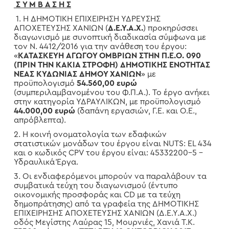
Σ Υ Μ Β Α Σ Η Σ
1. Η ΔΗΜΟΤΙΚΗ ΕΠΙΧΕΙΡΗΣΗ ΥΔΡΕΥΣΗΣ
ΑΠΟΧΕΤΕΥΣΗΣ ΧΑΝΙΩΝ (
Δ.Ε.Υ.Α.Χ.
) προκηρύσσει
διαγωνισμό με συνοπτική διαδικασία σύμφωνα με
τον Ν. 4412/2016 για την ανάθεση του έργου:
«
ΚΑΤΑΣΚΕΥΗ ΑΓΩΓΟΥ ΟΜΒΡΙΩΝ ΣΤΗΝ Π.Ε.Ο. 090
(ΠΡΙΝ ΤΗΝ ΚΑΚΙΑ ΣΤΡΟΦΗ) ΔΗΜΟΤΙΚΗΣ ΕΝΟΤΗΤΑΣ
ΝΕΑΣ ΚΥΔΩΝΙΑΣ ΔΗΜΟΥ ΧΑΝΙΩΝ
» με
προϋπολογισμό
54.560,00 ευρώ
(συμπεριλαμβανομένου του Φ.Π.Α.). Το έργο ανήκει
στην κατηγορία ΥΔΡΑΥΛΙΚΩΝ, με προϋπολογισμό
44.000,00 ευρώ
(δαπάνη εργασιών, Γ.Ε. και Ο.Ε.,
απρόβλεπτα).
2. Η κοινή ονοματολογία των εδαφικών
στατιστικών μονάδων του έργου είναι
NUTS
: Ε
L
434
και ο κωδικός
CPV
του έργου είναι: 45332200-5 –
Υδραυλικά Έργα.
3. Οι ενδιαφερόμενοι μπορούν να παραλάβουν τα
συμβατικά τεύχη του διαγωνισμού (έντυπο
οικονομικής προσφοράς και
CD
με τα τεύχη
δημοπράτησης) από τα γραφεία της ΔΗΜΟΤΙΚΗΣ
ΕΠΙΧΕΙΡΗΣΗΣ ΑΠΟΧΕΤΕΥΣΗΣ ΧΑΝΙΩΝ (Δ.Ε.Υ.Α.Χ.)
οδός Μεγίστης Λαύρας 15, Μουρνιές, Χανιά Τ.Κ.