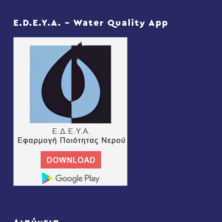
E.D.E.Y.A. – Water Quality App