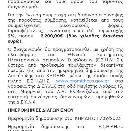
προδιαγραφές και τους όρους του παρόντος
διαγωνισμού.
Για την έγκυρη συμμετοχή στη διαδικασία σύναψης
της παρούσας σύμβασης, κατατίθεται από τους
συμμετέχοντες οικονομικούς φορείς
(προσφέροντες), εγγυητική επιστολή συμμετοχής
2%
, ποσού
2.200,00€ (δύο χιλιάδες διακόσια
ευρώ).
Ο διαγωνισμός θα πραγματοποιηθεί με χρήση της
πλατφόρμας του Εθνικού Συστήματος
Ηλεκτρονικών Δημοσίων Συμβάσεων (Ε.Σ.Η.ΔΗ.Σ.),
ύστερα από προθεσμία τουλάχιστον δεκαπέντε
ημερών (15) από την ημερομηνία δημοσίευσης της
Διακήρυξης στο ΚΗΜΔΗΣ, μέσω της διαδικτυακής
πύλης Ε.Σ.Η.ΔΗ.Σ.
www.promitheus.gov.gr
στα
γραφεία της Δ.Ε.Υ.Α.Χ στη οδό Μεγίστης Λαύρας 15,
στις Μουρνιές του Δ.Δ. Ελ.Βενιζέλου, από την
επιτροπή διενέργειας διαγωνισμών προμηθειών
της Δ.Ε.Υ.Α.Χ.
ΗΜΕΡΟΜΗΝΙΕΣ ΔΙΑΓΩΝΙΣΜΟΥ
Ημερομηνία δημοσίευσης στο ΚΗΜΔΗΣ: 11/09/2023
Ημερομηνία δημοσίευσης στο Ε.Σ.Η.ΔΗ.Σ.: