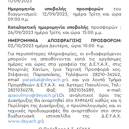
11/09/2023
Ημερομηνία υποβολής προσφορών
του
διαγωνισμού: 12/09/2023, ημέρα Τρίτη και ώρα
09:00 π.μ.
Καταληκτική ημερομηνία υποβολής
προσφορών :
26/09/2023 ημέρα Τρίτη και ώρα 15:00 μ.μ.
ΗΜΕΡΟΜΗΝΙΑ ΑΠΟΣΦΡΑΓΙΣΗΣ ΠΡΟΣΦΟΡΩΝ:
02/10/2023 ημέρα Δευτέρα, ώρα: 10:00 π.μ.
Για περισσότερες πληροφορίες, οι ενδιαφερόμενοι
μπορούν να απευθύνονται κατά τις εργάσιμες
ημέρες και ώρες στα γραφεία της Δ.Ε.Υ.Α.Χ., στις
Μουρνιές Χανίων, (για Τεχνική Προσφορά κος.
Στέφανος Παρασκάκης, Τηλέφωνο 28210-36242,
email
paraskak@deyach.gr
). και για λοιπά Τμήμα
Προμηθειών Δ.Ε.Υ.Α.Χ. κα. Άρτεμις Παουλίνου, Τηλ.:
2821036278, Φαξ: 2821036289, e-mail:
apaoulinou@deyach.gr
).Οι αναλυτικοί όροι της
Διακήρυξης θα αναρτηθεί στο ΚΗΜΔΗΣ καθώς και η
Περίληψη της Διακήρυξης, ο προϋπολογισμός και οι
τεχνικές προδιαγραφές θα αναρτηθούν στο στην
διαδικτυακή ιστοσελίδα της Δ.Ε.Υ.Α.Χ.
www.deyach.gr
).