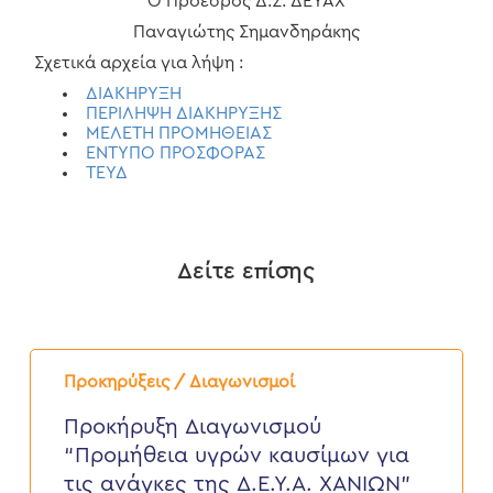
Ο Πρόεδρος Δ.Σ. ΔΕΥΑΧ
Παναγιώτης Σημανδηράκης
Σχετικά αρχεία για λήψη :
ΔΙΑΚΗΡΥΞΗ
ΠΕΡΙΛΗΨΗ ΔΙΑΚΗΡΥΞΗΣ
ΜΕΛΕΤΗ ΠΡΟΜΗΘΕΙΑΣ
ΕΝΤΥΠΟ ΠΡΟΣΦΟΡΑΣ
ΤΕΥΔ
Δείτε επίσης
Προκήρυξη
Διαγωνισμού
Προκηρύξεις / Διαγωνισμοί
“Προμήθεια
υγρών
Προκήρυξη Διαγωνισμού
καυσίμων
“Προμήθεια υγρών καυσίμων για
για
τις
τις ανάγκες της Δ.Ε.Υ.Α. ΧΑΝΙΩΝ”