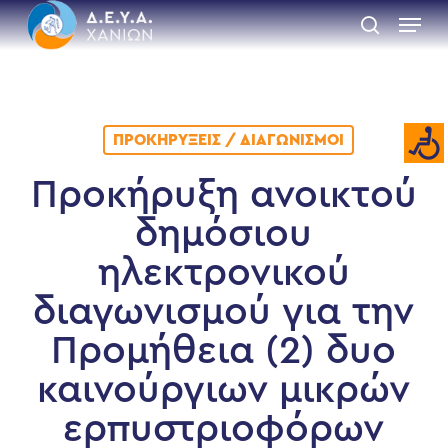
Skip
Menu
to
search
main
Close
content
Menu
ΠΡΟΚΗΡΎΞΕΙΣ / ΔΙΑΓΩΝΙΣΜΟΊ
Προκήρυξη ανοικτού
δημόσιου
ηλεκτρονικού
διαγωνισμού για την
Προμήθεια (2) δυο
καινούργιων μικρών
ερπυστριοφόρων