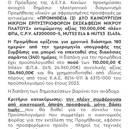
Ο Πρόεδρος της Δ.Ε.Υ.Α. Χανίων προκηρύσσει
ανοιχτό δημόσιο ηλεκτρονικό διαγωνισμό
Προμήθειας υλικών με σφραγισμένες προσφορές με
αντικείμενο:
«
ΠΡΟΜΗΘΕΙΑ (2) ΔΥΟ ΚΑΙΝΟΥΡΓΙΩΝ
ΜΙΚΡΩΝ ΕΡΠΥΣΤΡΙΟΦΟΡΩΝ ΕΚΣΚΑΦΕΩΝ ΜΙΚΡΟΥ
ΠΛΑΤΟΥΣ
» εκτιμώμενης αξίας 110.000,00€ πλέον
ΦΠΑ
,
C
.
P
.
V
. 43200000-5,
NUTS
2
EL
4 &
NUTS
3
EL
434.
Η Προμήθεια ορίζεται για χρονικό διάστημα 180
ημερών από την ημερομηνία υπογραφής της
Συμβάσης και μπορεί να επεκταθεί
στις διακόσιες
σαράντα (240) ημέρες
. Η δαπάνη για την προμήθεια
έχει προϋπολογισθεί στο
ποσό
των
110.000,00 €
(πλέον Φ.Π.Α. 24% 24.960,00€) συνολικής αξίας
134.960,00€
και θα χρηματοδοτηθεί από ιδίους
πόρους από τους Κ.Α.Ε. 8214-011 & 6315-000 του
προϋπολογισμού του έτους 2023.
Η δαπάνη των δημοσιεύσεων βαρύνει τον ανάδοχο.
Κριτήριο κατακύρωσης:
την πλέον συμφέρουσα
από οικονομική άποψη προσφορά, μόνο βάσει
τιμής
που θα δοθεί για το σύνολο του
Προϋπολογισμού που συμμετέχει ο οικονομικός
φορέας για την εκτέλεση της Προμήθειας, εφόσον
το προσφερόμενο προϊόν πληροί τις τεχνικές