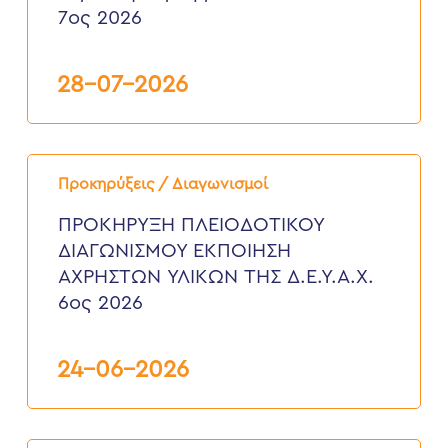
ανάγκες
7ος 2026
της
Δ.Ε.Υ.Α.
ΧΑΝΙΩΝ”
7ος
28-07-2026
2026
ΠΡΟΚΗΡΥΞΗ
ΠΛΕΙΟΔΟΤΙΚΟΥ
Προκηρύξεις / Διαγωνισμοί
ΔΙΑΓΩΝΙΣΜΟΥ
ΕΚΠΟΙΗΣΗ
ΠΡΟΚΗΡΥΞΗ ΠΛΕΙΟΔΟΤΙΚΟΥ
ΑΧΡΗΣΤΩΝ
ΔΙΑΓΩΝΙΣΜΟΥ ΕΚΠΟΙΗΣΗ
ΥΛΙΚΩΝ
ΤΗΣ
ΑΧΡΗΣΤΩΝ ΥΛΙΚΩΝ ΤΗΣ Δ.Ε.Υ.Α.Χ.
Δ.Ε.Υ.Α.Χ.
6ος 2026
6ος
2026
24-06-2026
Προκήρυξη