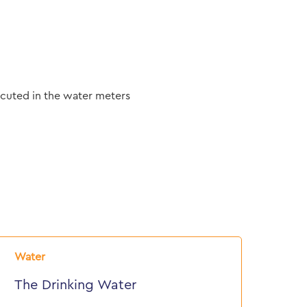
cuted in the water meters
he
rinking
Water
ater
The Drinking Water