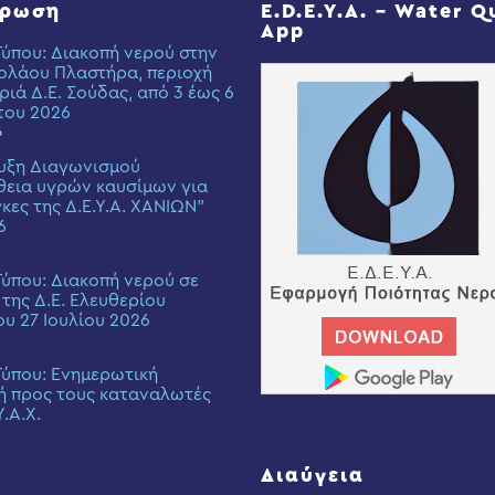
έρωση
E.D.E.Y.A. – Water Q
App
Τύπου: Διακοπή νερού στην
ολάου Πλαστήρα, περιοχή
ριά Δ.Ε. Σούδας, από 3 έως 6
του 2026
6
υξη Διαγωνισμού
εια υγρών καυσίμων για
γκες της Δ.Ε.Υ.Α. ΧΑΝΙΩΝ”
6
Τύπου: Διακοπή νερού σε
 της Δ.Ε. Ελευθερίου
ου 27 Ιουλίου 2026
Τύπου: Eνημερωτική
ή προς τους καταναλωτές
Υ.Α.Χ.
Διαύγεια