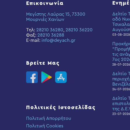
Ενημ
Επικοινωνία
Δελτίο 
Μεγίστης Λαύρας 15, 73300
οδό Νικ
Μουρνιές Χανίων
Τσικαλα
Αυγούσ
Τηλ:
28210 36280
,
28210 36220
Φαξ:
28210 36288
03-08-202
E-mail:
info@deyach.gr
Προκήρ
“Προμήθ
τις ανά
7ος 202
Βρείτε Μας
28-07-2026
Δελτίο 
περιοχή
Βενιζέλ
24-07-2026
Δελτίο 
επιστολ
Πολιτικές Ιστοσελίδας
της Δ.Ε.
23-07-2026
Πολιτική Απορρήτου
Πολιτική Cookies