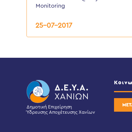
Chania
Monitoring
–
Water
Quality
25-07-2017
Monitoring
Κοινω
ΜΕΤ
Δημοτική Επιχείρηση
Ύδρευσης Αποχέτευσης Χανίων