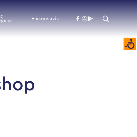
ές
search
facebook
flickr
behance
Επικοινωνία
ήσεις
shop