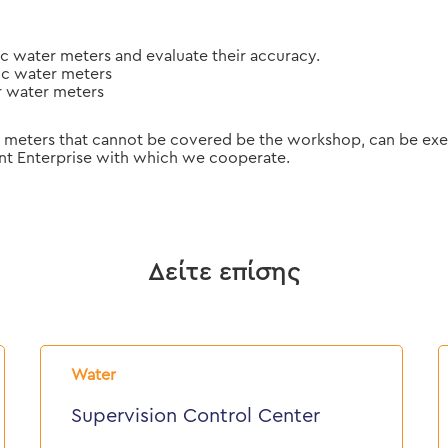
c water meters and evaluate their accuracy.
ic water meters
r water meters
meters that cannot be covered be the workshop, can be exe
nt Enterprise with which we cooperate.
Δείτε επίσης
Supervision
T
Control
D
Water
Center
W
Supervision Control Center