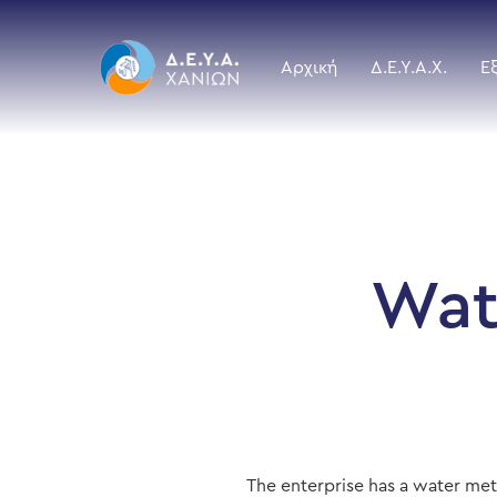
Skip
to
main
Αρχική
Δ.Ε.Υ.Α.Χ.
Ε
content
Wat
The enterprise has a water met
Hit enter to search or ESC to close