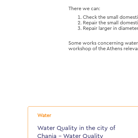
There we can:
Check the small domesti
Repair the small domest
Repair larger in diamete
Some works concerning water 
workshop of the Athens releva
Water
Quality
Water
in
the
Water Quality in the city of
city
Chania – Water Quality
of